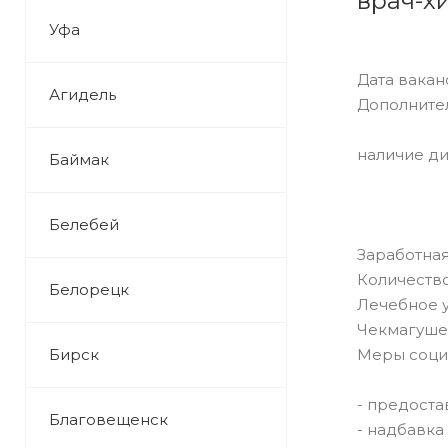
врач-х
Уфа
Дата ваканс
Агидель
Дополните
наличие ди
Баймак
Белебей
Заработная
Количество
Белорецк
Лечебное 
Чекмагуше
Бирск
Меры соци
- предоста
Благовещенск
- надбавка