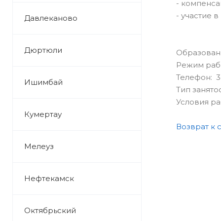
- компенса
- участие 
Давлеканово
Дюртюли
Образован
Режим раб
Телефон: 34
Ишимбай
Тип занято
Условия р
Кумертау
Возврат к 
Мелеуз
Нефтекамск
Октябрьский