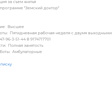
ция за съем жилья
в программе "Земский доктор"
ие: Высшее
оты: Пятидневная рабочая неделя с двумя выходными
7-96-3-51-44 8 9174717701
сти: Полная занятость
аботы: Амбулаторные
списку