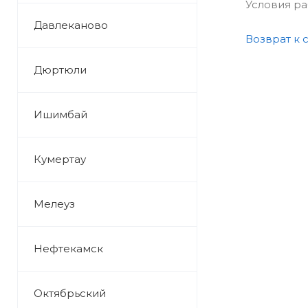
Условия р
Давлеканово
Возврат к 
Дюртюли
Ишимбай
Кумертау
Мелеуз
Нефтекамск
Октябрьский