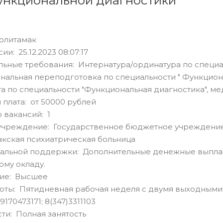
ункциональной диагностики
рлитамак
ии: 25.12.2023 08:07:17
ьные требования: Интернатура/ординатура по специа
альная переподготовка по специальности " Функциона
а по специальности "Функциональная диагностика", ме
 плата: от 50000 рублей
 вакансий: 1
учреждение: Государственное бюджетное учреждение
кская психиатрическая больница
альной поддержки: Дополнительные денежные выплат
ому окладу.
ие: Высшее
оты: Пятидневная рабочая неделя с двумя выходными
170473171; 8(347)3311103
сти: Полная занятость