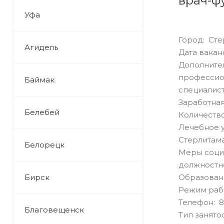
врач-ф
Уфа
Город: Сте
Агидель
Дата ваканс
Дополнител
профессион
Баймак
специалист
Заработная
Белебей
Количество
Лечебное 
Стерлитама
Белорецк
Меры соци
должностн
Бирск
Образован
Режим раб
Телефон: 89
Благовещенск
Тип занято