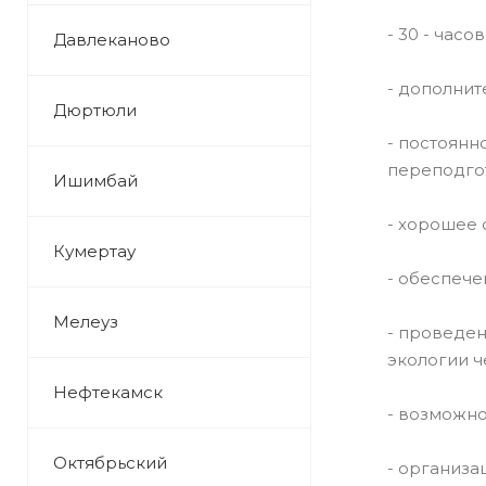
- 30 - час
Давлеканово
- дополнит
Дюртюли
- постоян
переподгот
Ишимбай
- хорошее 
Кумертау
- обеспеч
Мелеуз
- проведе
экологии ч
Нефтекамск
- возможно
Октябрьский
- организа