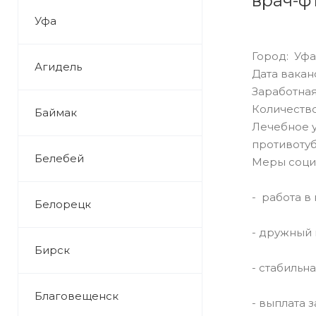
врач-ф
Уфа
Город: Уфа
Агидель
Дата ваканс
Заработная
Количество
Баймак
Лечебное 
противоту
Белебей
Меры соци
- работа 
Белорецк
- дружный 
Бирск
- стабильн
Благовещенск
- выплата 