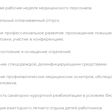
овая рабочая неделя медицинского персонала;
ельный оплачиваемый отпуск;
ное профессиональное развитие: прохождение повыше
овки, участие в конференциях;
состояние и оснащение отделений;
ение спецодеждой, дезинфицирующими средствами;
ние профилактических медицинских осмотров, обслед
еловека;
сть санаторно-курортной реабилитации в условиях Фе
ция ежегодного летнего отдыха детей работников.