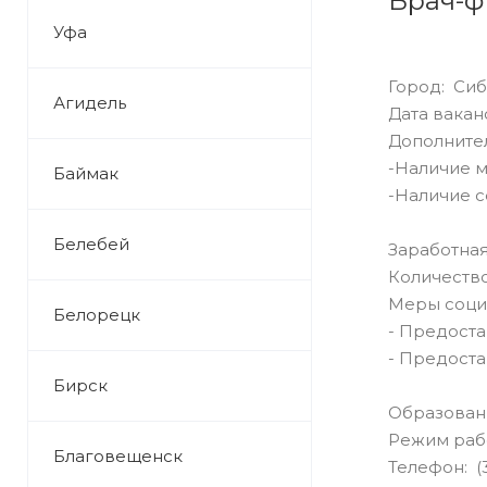
Врач-ф
Уфа
Город: Си
Агидель
Дата ваканс
Дополнител
-Наличие 
Баймак
-Наличие с
Белебей
Заработная 
Количество
Меры социа
Белорецк
- Предоста
- Предоста
Бирск
Образован
Режим раб
Благовещенск
Телефон: (