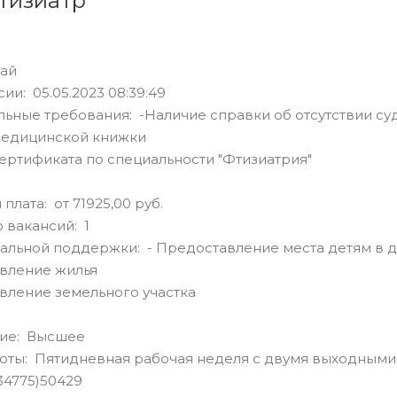
тизиатр
бай
ии: 05.05.2023 08:39:49
ьные требования: -Наличие справки об отсутствии су
медицинской книжки
ертификата по специальности "Фтизиатрия"
плата: от 71925,00 руб.
 вакансий: 1
льной поддержки: - Предоставление места детям в д
вление жилья
вление земельного участка
ие: Высшее
оты: Пятидневная рабочая неделя с двумя выходными
34775)50429