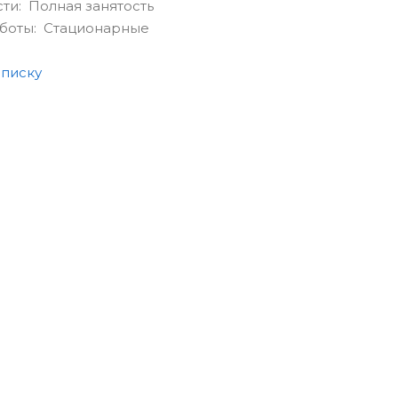
сти: Полная занятость
аботы: Стационарные
списку