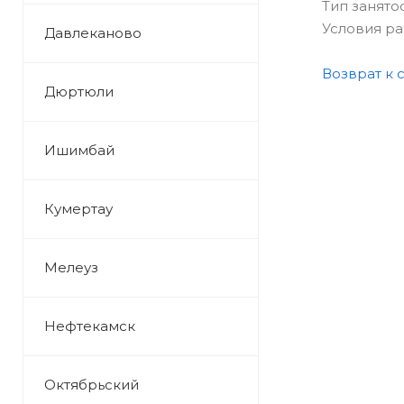
Тип занято
Условия р
Давлеканово
Возврат к 
Дюртюли
Ишимбай
Кумертау
Мелеуз
Нефтекамск
Октябрьский