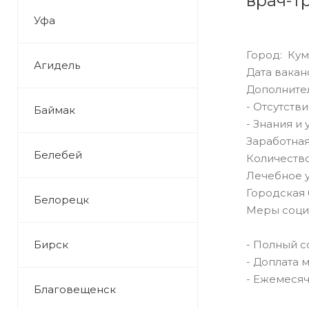
врач-т
Уфа
Город: Кум
Агидель
Дата ваканс
Дополнител
- Отсутств
Баймак
- Знания и
Заработная
Белебей
Количество
Лечебное 
Городская 
Белорецк
Меры соци
Бирск
- Полный с
- Доплата 
- Ежемесяч
Благовещенск