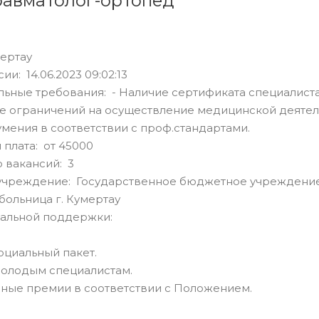
равматолог-ортопед
ертау
ии: 14.06.2023 09:02:13
ьные требования: - Наличие сертификата специалиста
ие ограничений на осуществление медицинской деятел
 умения в соответствии с проф.стандартами.
 плата: от 45000
 вакансий: 3
учреждение: Государственное бюджетное учреждение
больница г. Кумертау
альной поддержки:
оциальный пакет.
молодым специалистам.
ные премии в соответствии с Положением.