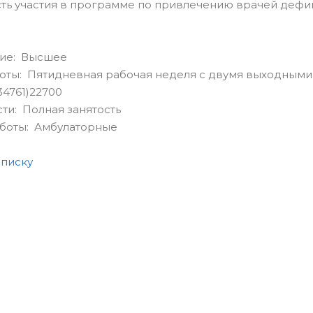
ь участия в программе по привлечению врачей дефиц
ие: Высшее
оты: Пятидневная рабочая неделя с двумя выходными
34761)22700
сти: Полная занятость
аботы: Амбулаторные
списку