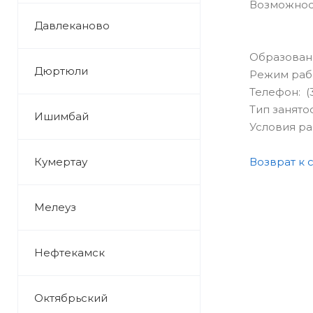
Возможност
Давлеканово
Образован
Дюртюли
Режим раб
Телефон: (
Тип занято
Ишимбай
Условия р
Кумертау
Возврат к 
Мелеуз
Нефтекамск
Октябрьский