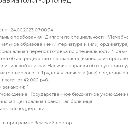
равматолог-ортопед
ии: 24.06.2023 07:08:34
ьные требования: Диплом по специальности: "Лечебно
альное образование (интернатура и (или) ординатура)
сиональная переподготовка по специальности "Травма
тва об аккредитации специалиста (выписка из проток
дицинской книжки. Наличие справки об отсутствии су
иатра-нарколога. Трудовая книжка и (или) сведения о 
плата: от 42 000 руб.
 вакансий: 1
учреждение: Государственное бюджетное учреждение
инская Центральная районная больница
альной поддержки:
 в программе Земский доктор.