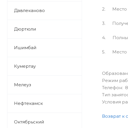
2. Место 
Давлеканово
3. Получен
Дюртюли
4. Полный
Ишимбай
5. Место р
Кумертау
Образован
Режим раб
Мелеуз
Телефон: 8 
Тип занято
Условия р
Нефтекамск
Возврат к 
Октябрьский