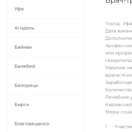
Врач-т
Уфа
Город: Уфа
Агидель
Дата ваканс
Дополнител
профессион
Баймак
или профес
свидетельс
Белебей
Наличие ме
врача-псих
Заработная 
Белорецк
Количество
Лечебное 
Бирск
Кармаскал
Меры соци
Благовещенск
1. Участие