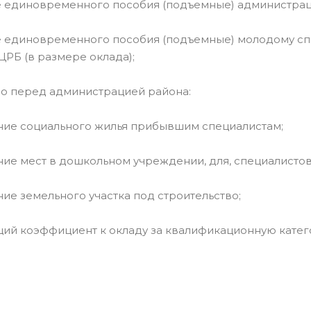
 единовременного пособия (подъемные) администрац
единовременного пособия (подъемные) молодому спец
ЦРБ (в размере оклада);
о перед администрацией района:
ние социального жилья прибывшим специалистам;
ние мест в дошкольном учреждении, для, специалистов
ние земельного участка под строительство;
й коэффициент к окладу за квалификационную катег