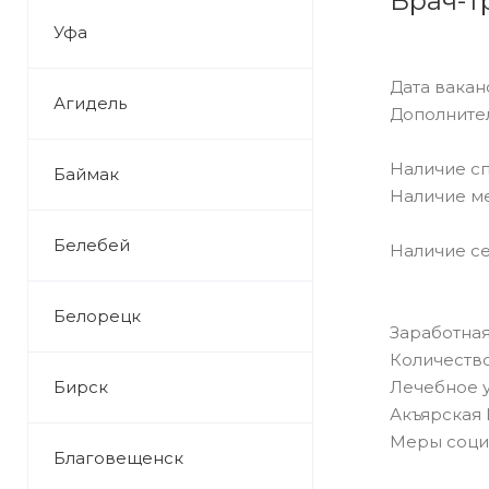
Врач-т
Уфа
Дата ваканс
Агидель
Дополните
Наличие сп
Баймак
Наличие м
Белебей
Наличие се
Белорецк
Заработная
Количество
Бирск
Лечебное 
Акъярская 
Меры соци
Благовещенск