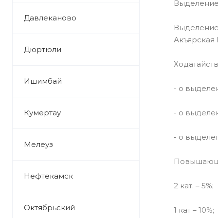
Выделение
Давлеканово
Выделение 
Акъярская 
Дюртюли
Ходатайств
Ишимбай
- о выделе
Кумертау
- о выделе
- о выделе
Мелеуз
Повышающи
Нефтекамск
2 кат. – 5%;
Октябрьский
1 кат – 10%;