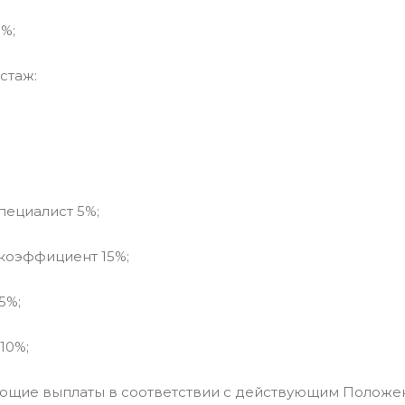
%;
стаж:
ециалист 5%;
коэффициент 15%;
5%;
10%;
щие выплаты в соответствии с действующим Положени