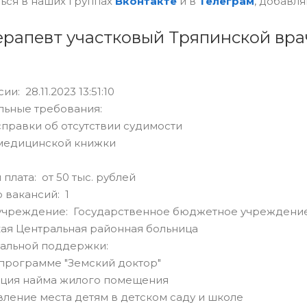
ься в наших группах
Вконтакте
и в
Телеграм
, добавля
ерапевт участковый Тряпинской вр
и: 28.11.2023 13:51:10
льные требования:
справки об отсутствии судимости
 медицинской книжки
плата: от 50 тыс. рублей
 вакансий: 1
учреждение: Государственное бюджетное учреждение
ая Центральная районная больница
альной поддержки:
 программе "Земский доктор"
ация найма жилого помещения
ление места детям в детском саду и школе