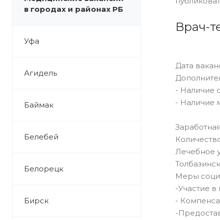
публиковат
в городах и районах РБ
Врач-т
Уфа
Дата ваканси
Агидель
Дополните
- Наличие 
- Наличие
Баймак
Заработная 
Белебей
Количество
Лечебное 
Толбазинск
Белорецк
Меры соци
-Участие в
Бирск
- Компенс
-Предостав