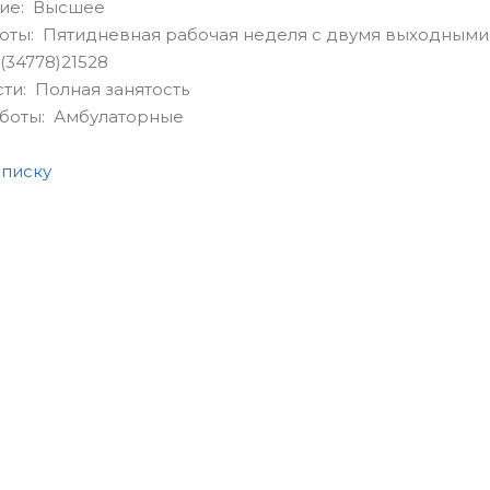
ие: Высшее
оты: Пятидневная рабочая неделя с двумя выходными
(34778)21528
сти: Полная занятость
аботы: Амбулаторные
списку