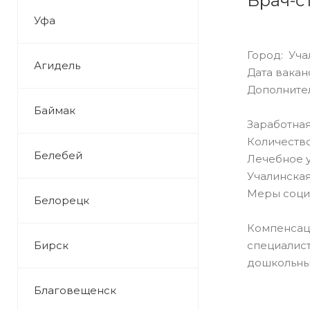
Врач-с
Уфа
Город: Уча
Агидель
Дата ваканс
Дополните
Баймак
Заработная
Количество
Белебей
Лечебное 
Учалинская
Меры соци
Белорецк
Компенсац
Бирск
специалист
дошкольны
Благовещенск