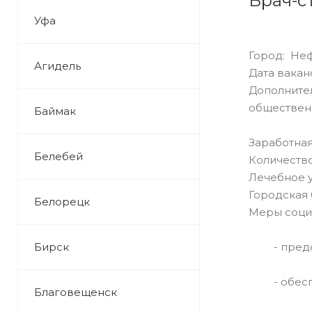
Врач-с
Уфа
Город: Не
Агидель
Дата ваканс
Дополнител
обществен
Баймак
Заработная
Белебей
Количество
Лечебное 
Городская 
Белорецк
Меры соци
Бирск
- предост
- обеспеч
Благовещенск