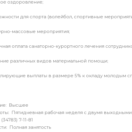
е оздоровление;
сти для спорта (волейбол, спортивные мероприятия 
но-массовые мероприятия;
ая оплата санаторно-курортного лечения сотруднико
е различных видов материальной помощи;
рующие выплаты в размере 5% к окладу молодым сп
ие: Высшее
оты: Пятидневная рабочая неделя с двумя выходными
(34783) 7-11-81
сти: Полная занятость