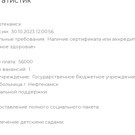
татистик
фтекамск
ии: 30.10.2023 12:00:56
ьные требования: Наличие сертификата или аккреди
ное здоровье»
 плата: 56000
 вакансий: 1
учреждение: Государственное бюджетное учреждение
больница г. Нефтекамск
альной поддержки:
авление полного социального пакета;
ение детскими садами;