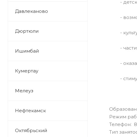
- детско
Давлеканово
- возможно
Дюртюли
- культур
- частичн
Ишимбай
- оказани
Кумертау
- стимули
Мелеуз
Образован
Нефтекамск
Режим раб
Телефон: 8 
Октябрьский
Тип занято