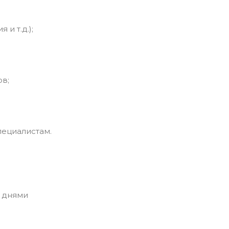
и т.д.);
в;
ециалистам.
 днями