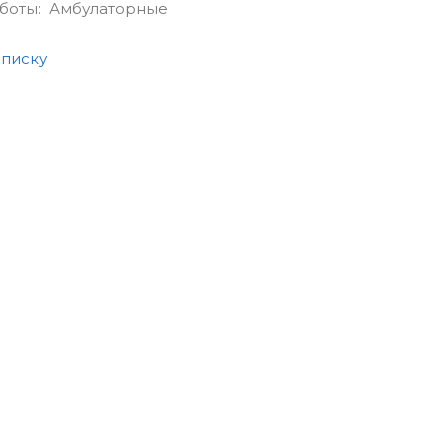
аботы: Амбулаторные
списку