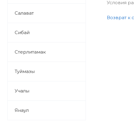
Условия р
Салават
Возврат к 
Сибай
Стерлитамак
Туймазы
Учалы
Янаул