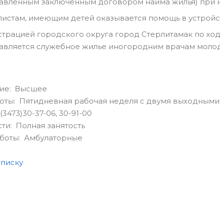
авленным заключенным договором найма жилья) при н
истам, имеющим детей оказывается помощь в устройс
трацией городского округа город Стерлитамак по хо
авляется служебное жилье иногородним врачам моло
ие: Высшее
оты: Пятидневная рабочая неделя с двумя выходными
3473)30-37-06, 30-91-00
сти: Полная занятость
аботы: Амбулаторные
списку