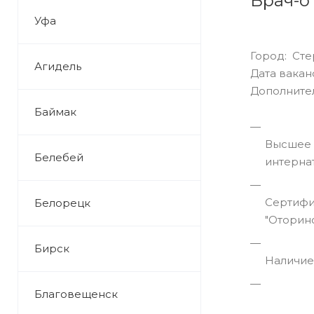
Врач-о
Уфа
Город: Сте
Агидель
Дата ваканси
Дополните
Баймак
Высшее 
Белебей
интерна
Сертифи
Белорецк
"Оторин
Бирск
Наличие
Благовещенск