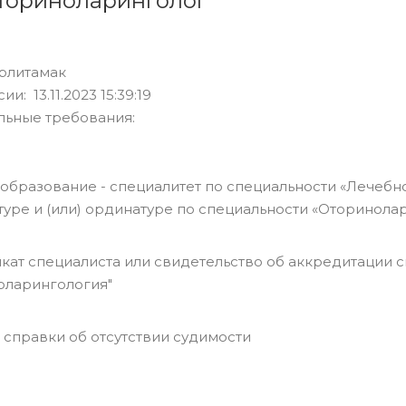
ториноларинголог
рлитамак
и: 13.11.2023 15:39:19
льные требования:
образование - специалитет по специальности «Лечебно
туре и (или) ординатуре по специальности «Оторинола
кат специалиста или свидетельство об аккредитации с
оларингология"
 справки об отсутствии судимости