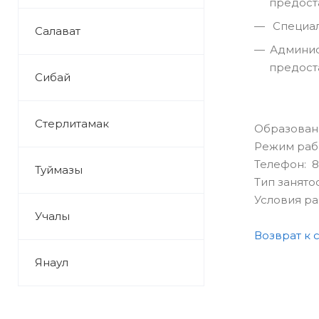
предост
Специал
Салават
Админис
предост
Сибай
Стерлитамак
Образован
Режим раб
Телефон: 8(
Туймазы
Тип занято
Условия р
Учалы
Возврат к 
Янаул