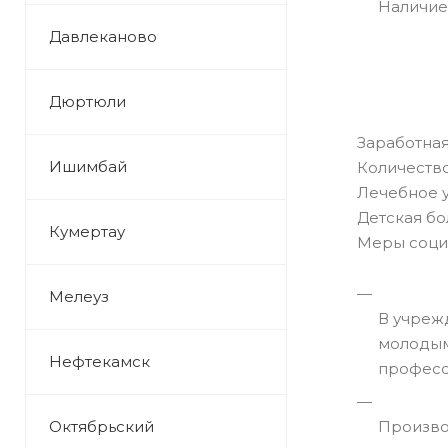
Наличие
Давлеканово
Дюртюли
Заработная
Ишимбай
Количество
Лечебное 
Детская бо
Кумертау
Меры соци
Мелеуз
В учреж
молодым
Нефтекамск
професс
Октябрьский
Произво