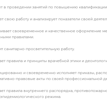
ует в проведении занятий по повышению квалификаци
ует свою работу и анализирует показатели своей деятел
чивает своевременное и качественное оформление ме
нными правилами.
ит санитарно-просветительную работу.
ает правила и принципы врачебной этики и деонтологи
ицированно и своевременно исполняет приказы, расп
ативно-правовые акты по своей профессиональной де
ает правила внутреннего распорядка, противопожарно
-эпидемиологического режима.