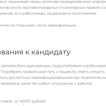
тивно принимает меры, включая своевременное инфор
зопасности, противопожарных и санитарных правил, с
нения, его работникам, пациентам и посетителям.
атически повышает свою квалификацию.
вания к кандидату
 должен быть адекватным, трудолюбивым и доброжела
 Подобрать правильный путь к пациенту. Уметь следить
 быть достаточно квалифицированным как теоретически 
воваться, качество работ, отношение к работе).
 плата: от 45000 рублей