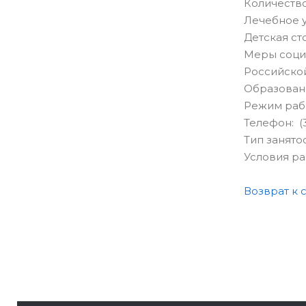
Количество
Лечебное 
Детская ст
Меры социа
Российской
Образован
Режим рабо
Телефон: (3
Тип занято
Условия р
Возврат к 