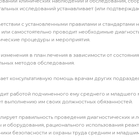
вании клинических наблюдений и обследования, сбор
альных исследований устанавливает (или подтверждае
етствии с установленными правилами и стандартами н
 или самостоятельно проводит необходимые диагност
ические процедуры и мероприятия.
изменения в план лечения в зависимости от состояни
льных методов обследования.
ет консультативную помощь врачам других подраздел
ит работой подчиненного ему среднего и младшего м
т выполнению им своих должностных обязанностей.
ирует правильность проведения диагностических и л
 и оборудования, рационального использования реак
ники безопасности и охраны труда средним и младши