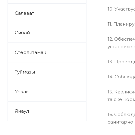
10. Участв
Салават
11. Планир
Сибай
12. Обеспе
установле
Стерлитамак
13. Провод
Туймазы
14. Соблюд
Учалы
15. Квалиф
также норм
Янаул
16. Соблюд
санитарно