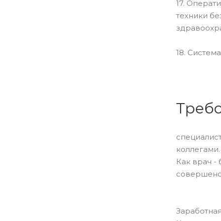
17. Опера
техники бе
здравоохра
18. Систем
Требо
специалист
коллегами.
Как врач -
совершенст
Заработная