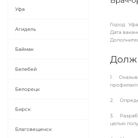
Врач-о
Уфа
Город: Уфа
Агидель
Дата ваканс
Дополните
Баймак
Долж
Белебей
1. Оказыв
профилакти
Белорецк
2. Определ
Бирск
3. Разраба
целью полу
Благовещенск