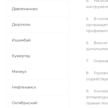
4. На осно
инструмент
Давлеканово
5. В соотв
Дюртюли
организует
профилакт
Ишимбай
6. Вносит 
дополните
Кумертау
7. Оказыва
Мелеуз
8. Руковод
содействуе
Нефтекамск
9. Контрол
аппаратуры
Октябрьский
правил тех