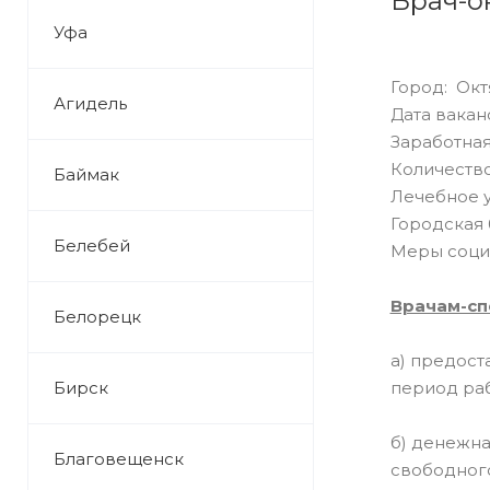
Врач-о
Уфа
Город: Ок
Агидель
Дата ваканс
Заработная
Количество
Баймак
Лечебное 
Городская 
Белебей
Меры соци
Врачам-сп
Белорецк
а) предос
Бирск
период раб
б) денежна
Благовещенск
свободног