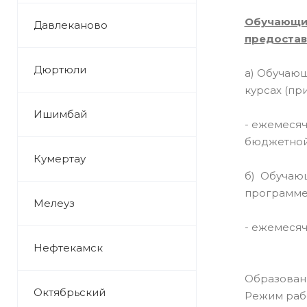
Обучающим
Давлеканово
предостав
Дюртюли
а) Обучающ
курсах (пр
Ишимбай
- ежемесяч
бюджетной
Кумертау
б) Обучающ
программе 
Мелеуз
- ежемесяч
Нефтекамск
Образован
Октябрьский
Режим раб