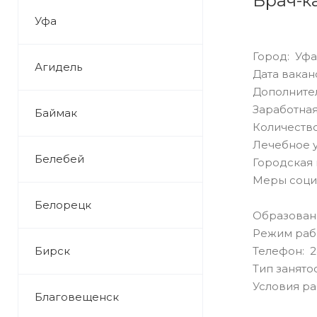
Врач-к
Уфа
Город: Уфа
Агидель
Дата ваканс
Дополнител
Заработная
Баймак
Количество
Лечебное 
Белебей
Городская 
Меры соци
Белорецк
Образован
Режим раб
Бирск
Телефон: 2
Тип занято
Условия р
Благовещенск