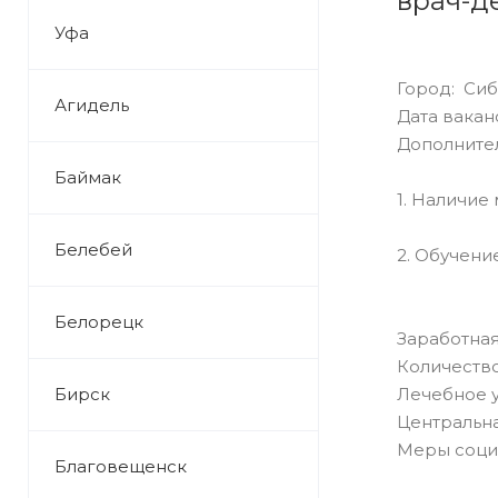
врач-д
Уфа
Город: Си
Агидель
Дата ваканс
Дополните
Баймак
1. Наличие
Белебей
2. Обучени
Белорецк
Заработная
Количество
Бирск
Лечебное 
Центральна
Меры соци
Благовещенск