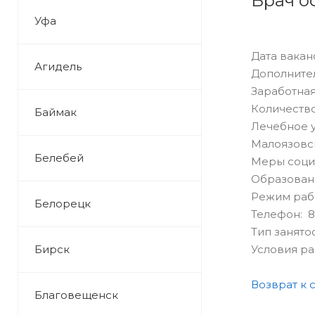
Врач о
Уфа
Дата ваканс
Агидель
Дополнител
Заработная
Количество
Баймак
Лечебное 
Малоязовс
Белебей
Меры соци
Образован
Режим раб
Белорецк
Телефон: 8
Тип занято
Бирск
Условия р
Возврат к 
Благовещенск