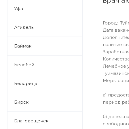
врач а
Уфа
Город: Туй
Агидель
Дата ваканс
Дополните
наличие кв
Баймак
Заработная
Количество
Белебей
Лечебное 
Туймазинск
Меры соци
Белорецк
а) предос
Бирск
период раб
б) денежна
Благовещенск
свободног