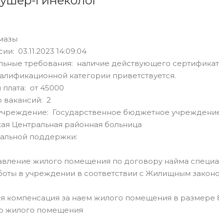
кушер-гинеколог
мазы
ии: 03.11.2023 14:09:04
льные требования: наличие действующего сертификат
алификационной категории приветствуется.
 плата: от 45000
 вакансий: 2
учреждение: Государственное бюджетное учреждение
ая Центральная районная больница
альной поддержки:
тавление жилого помещения по договору найма специ
оты в учреждении в соответствии с Жилищным законо
я компенсация за наем жилого помещения в размере 8
о жилого помещения