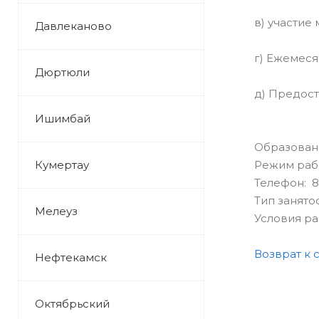
в) участие
Давлеканово
г) Ежемеся
Дюртюли
д) Предос
Ишимбай
Образован
Кумертау
Режим раб
Телефон: 8
Тип занято
Мелеуз
Условия р
Возврат к 
Нефтекамск
Октябрьский