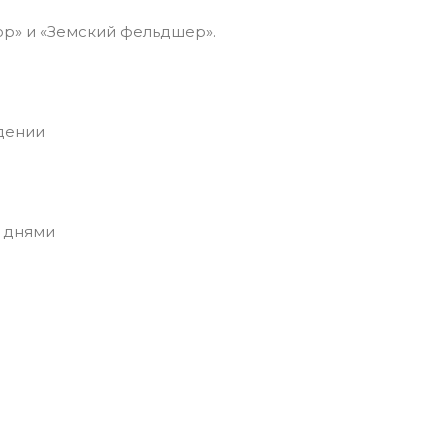
ор» и «Земский фельдшер».
дении
 днями