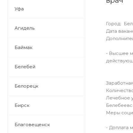
врач
Уфа
Город: Бе
Агидель
Дата ваканс
Дополните
Баймак
- Высшее м
действующи
Белебей
Заработная
Белорецк
Количество
Лечебное 
Бирск
Белебеевс
Меры соци
Благовещенск
- Доплата м