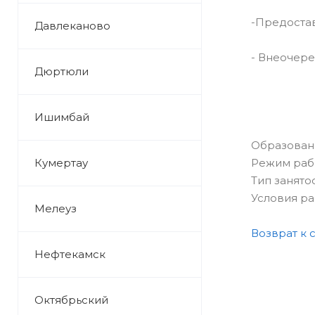
-Предостав
Давлеканово
- Внеочере
Дюртюли
Ишимбай
Образован
Кумертау
Режим раб
Тип занято
Условия р
Мелеуз
Возврат к 
Нефтекамск
Октябрьский