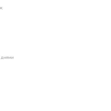
я;
 днями