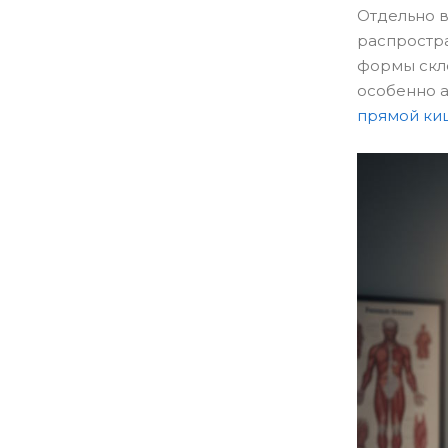
Отдельно 
распростра
формы скло
особенно а
прямой ки