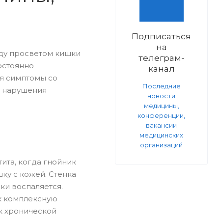
Подписаться
на
ду просветом кишки
телеграм-
постоянно
канал
ия симптомы со
Последние
и нарушения
новости
медицины,
конференции,
вакансии
медицинских
организаций
ита, когда гнойник
ку с кожей. Стенка
ки воспаляется.
к комплексную
ик хронической