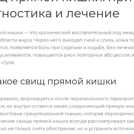
гностика и лечение
ой кишки — это хронический воспалительный ход меж
области ануса. Через него выходят гной и слизь, кожа 
ся, появляется боль при сидении и ходьбе. Без лечен
усиливаются, повышается риск повторных абсцессов 
стула.
акое свищ прямой кишки
правило, формируется после перенесенного парапрокт
я, но внутри остается канал, соединяющий прямую киш
 выстлана грануляционной тканью, которая периодичес
ечение свища прямой кишки всегда рассматривают ка
жно не только снять обострение, но и устранить источн