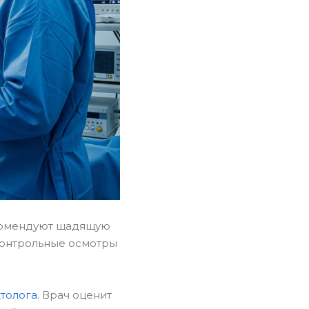
комендуют щадящую
 контрольные осмотры
толога
. Врач оценит