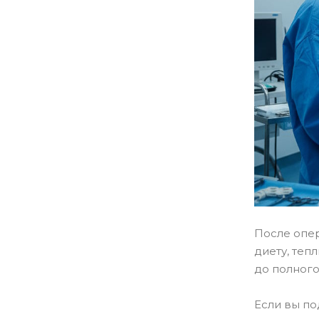
После опе
диету, теп
до полного
Если вы по