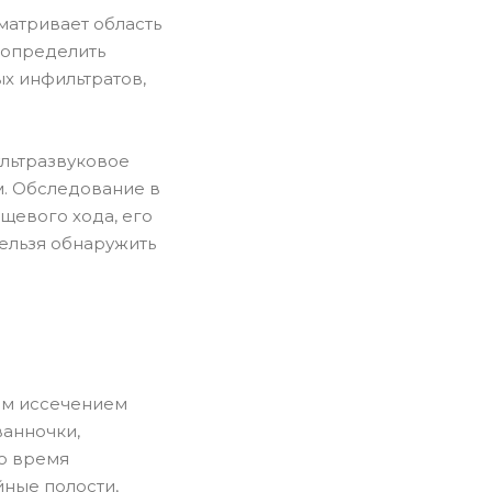
матривает область
 определить
х инфильтратов,
ультразвуковое
м. Обследование в
щевого хода, его
ельзя обнаружить
ым иссечением
ванночки,
Во время
йные полости,