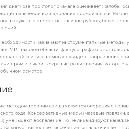
ния диагноза проктолог сначала оценивает жалобы, ос
оводит пальцевое исследование прямой кишки. Важно
ие наружного отверстия, наличие рубцов, болезненны
елений.
необходимости назначают инструментальные методы: 
ие, МРТ тазовой области, фистулографию с контрасто
рованной клинике помогает увидеть направление сви
финктером и выявить скрытые разветвления, которые н
 обычном осмотре.
ние
ым методом терапии свища является операция с полн
ского хода. Консервативные меры (мазевые повязки, 
и) уменьшают воспаление, но не ликвидируют канал. 
тва хирург выполняет иссечение канала, очищает гно