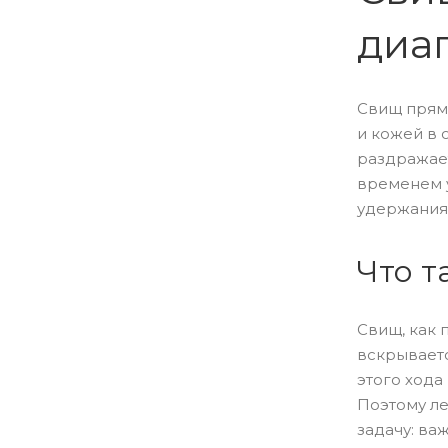
диа
Свищ прям
и кожей в 
раздражает
временем 
удержания 
Что т
Свищ, как 
вскрываетс
этого хода
Поэтому л
задачу: ва