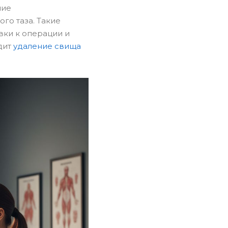
ние
го таза. Такие
вки к операции и
дит
удаление свища