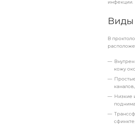
инфекции.
Виды
В проктоло
расположен
Внутрен
кожу око
Простые
каналов
Низкие и
поднима
Транссф
сфинкте