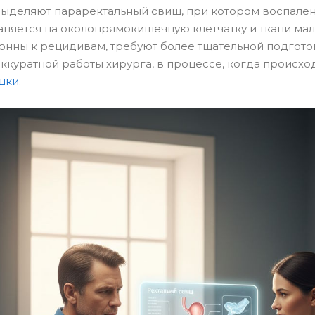
выделяют параректальный свищ, при котором воспале
няется на околопрямокишечную клетчатку и ткани мало
нны к рецидивам, требуют более тщательной подгото
ккуратной работы хирурга, в процессе, когда происхо
шки
.