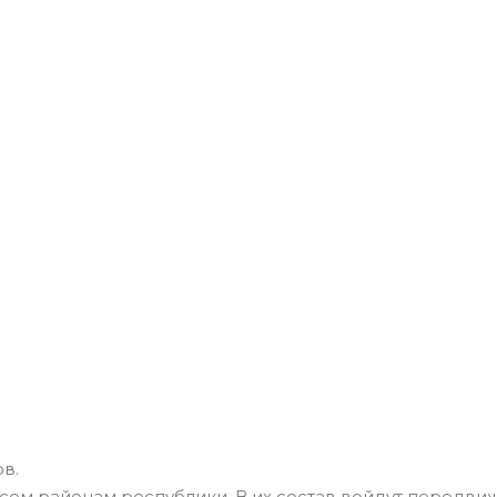
в.
ем районам республики. В их состав войдут передви