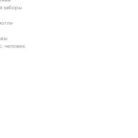
я заборы
могли
авы
. человек.