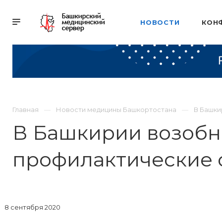
НОВОСТИ
КОН
Главная
Новости медицины Башкортостана
В Башки
В Башкирии возобн
профилактические 
8 сентября 2020