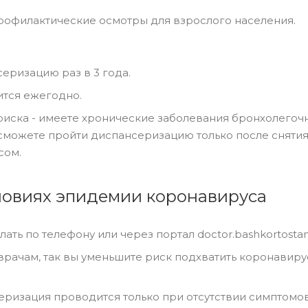
рофилактические осмотры для взрослого населения.
серизацию раз в 3 года.
ится ежегодно.
 риска - имеете хронические заболевания бронхолегоч
сможете пройти диспансеризацию только после сняти
сом.
ловиях эпидемии коронавируса
ть по телефону или через портал doctor.bashkortostan.
врачам, так вы уменьшите риск подхватить коронавиру
еризация проводится только при отсутствии симптомо