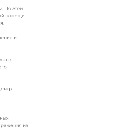
. По этой
кой помощи
я.
чение и
истых
ого
Центр
нных
бражения из