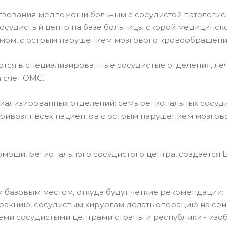
твования медпомощи больным с сосудистой патологией
осудистый центр на базе больницы скорой медицинс
мом, с острым нарушением мозгового кровообращени
ются в специализированные сосудистые отделения, ле
 счет ОМС.
циализированных отделений: семь региональных сосуд
 привозят всех пациентов с острым нарушением мозгов
омощи, регионального сосудистого центра, создается 
м базовым местом, откуда будут четкие рекомендации:
тракцию, сосудистым хирургам делать операцию на со
еми сосудистыми центрами страны и республики - изо