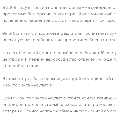
В 2009 году в России принята программа совершенс
программе был организован первый региональный с
по лечению пациентов с острым коронарным синдро
99 % больных с инсультом в Башкирии госпитализиру
последующая реабилитация проводится бесплатно за
На сегодняшний день в республике работают 18 спе
центров и 11 первичных сосудистых отделений, куда
кровообращения.
В этом году на базе больницы скорой медицинской п
мониторинга инсультов.
Центр мониторинга инсультов станет консультативны
оперировать, делать тромболизис, делать тромбоэкс
артериях. Сейчас налажен обмен информацией со вс