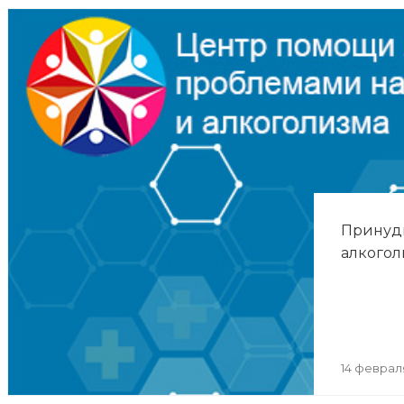
Принуд
алкогол
14 феврал