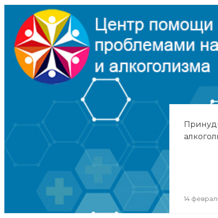
Принуд
алкогол
14 феврал