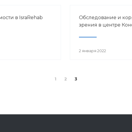
ости в IsraRehab
Обследование и ко
зрения в центре Кон
2 января 2022
1
2
3