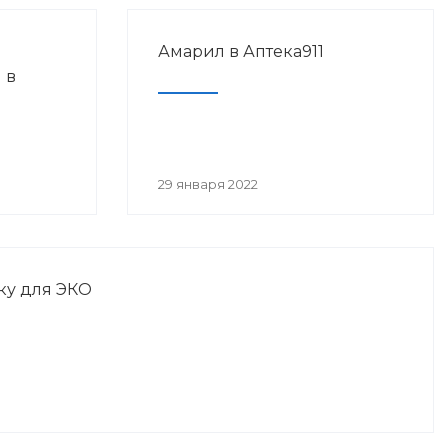
Амарил в Аптека911
 в
29 января 2022
ку для ЭКО