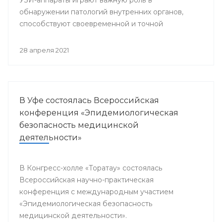
обнаружении патологий внутренних органов,
способствуют своевременной и точной
постановке диагноза, что является залогом
успешного и эффективного лечения.
28 апреля 2021
В Уфе состоялась Всероссийская
конференция «Эпидемиологическая
безопасность медицинской
деятельности»
В Конгресс-холле «Торатау» состоялась
Всероссийская научно-практическая
конференция с международным участием
«Эпидемиологическая безопасность
медицинской деятельности».