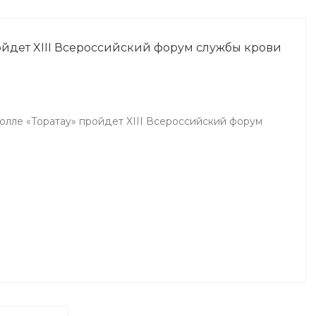
является залогом успешного и
эффективного лечения.
ройдет XIII Всероссийский форум службы крови
холле «Торатау» пройдет XIII Всероссийский форум