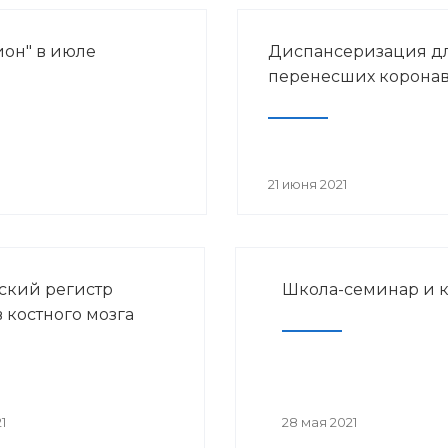
ион" в июле
Диспансеризация д
перенесших корона
21 июня 2021
ский регистр
Школа-семинар и 
 костного мозга
1
28 мая 2021