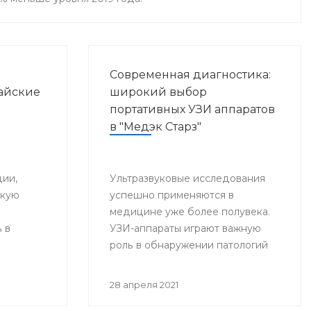
Современная диагностика:
айские
широкий выбор
портативных УЗИ аппаратов
в "Медэк Старз"
ии,
Ультразвуковые исследования
скую
успешно применяются в
медицине уже более полувека.
 в
УЗИ-аппараты играют важную
роль в обнаружении патологий
внутренних органов,
способствуют своевременной и
28 апреля 2021
точной постановке диагноза, что