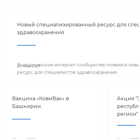
Новый специализированный ресурс для спе
здравоохранения
В медицинском интернет-сообществе появился нов
26 мая 2021
ресурс для специалистов здравоохранения.
Вакцина «КовиВак» в
Акция "
Башкирии
республ
регион"