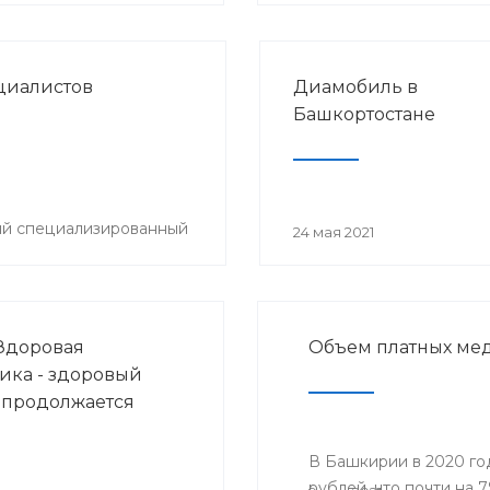
циалистов
Диамобиль в
Башкортостане
ый специализированный
24 мая 2021
Здоровая
Объем платных мед
ика - здоровый
 продолжается
В Башкирии в 2020 го
рублей, что почти на 