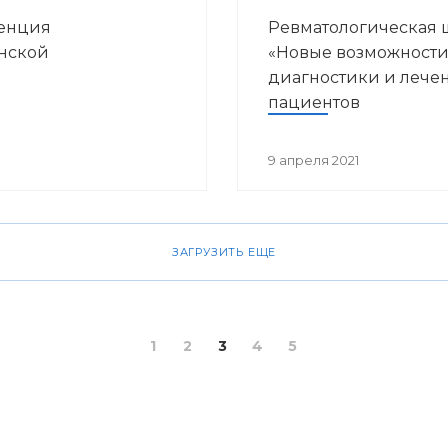
ренция
Ревматологическая 
нской
«Новые возможност
диагностики и лече
пациентов
ревматологического
профиля»
9 апреля 2021
ЗАГРУЗИТЬ ЕЩЕ
1
2
3
4
5