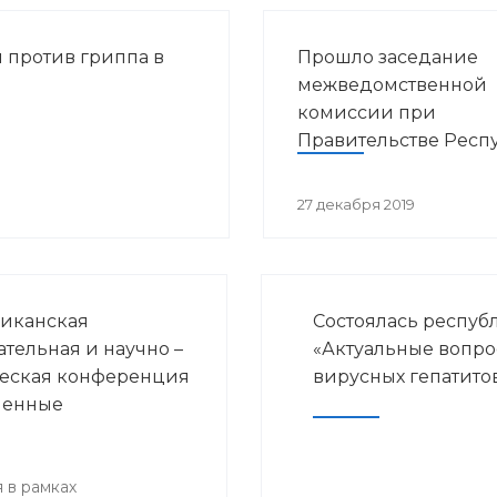
 против гриппа в
Прошло заседание
межведомственной
комиссии при
Правительстве Респ
Башкортостан по во
предупреждения
27 декабря 2019
распространения ВИ
инфекции в РБ
иканская
Состоялась респуб
ательная и научно –
«Актуальные вопр
еская конференция
вирусных гепатито
менные
ения детской
логии и
нской
 в рамках