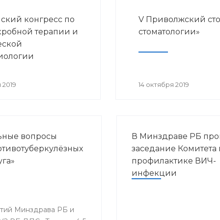
ский конгресс по
V Приволжский ст
робной терапии и
стоматологии»
еской
иологии
 2019
14 октября 2019
льные вопросы
В Минздраве РБ пр
ротивотуберкулёзных
заседание Комитета 
уга»
профилактике ВИЧ-
инфекции
ятий Минздрава РБ и