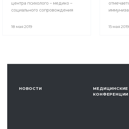
центра психолого – медико –
отмечает
социального сопровождения
иммуниза
«Индиго» на тему «Как избежать
возникновения конфликтов при
18 мая 2019
15 мая 2019
общении с родителями
пациентов»
НОВОСТИ
МЕДИЦИНСКИЕ
КОНФЕРЕНЦИИ