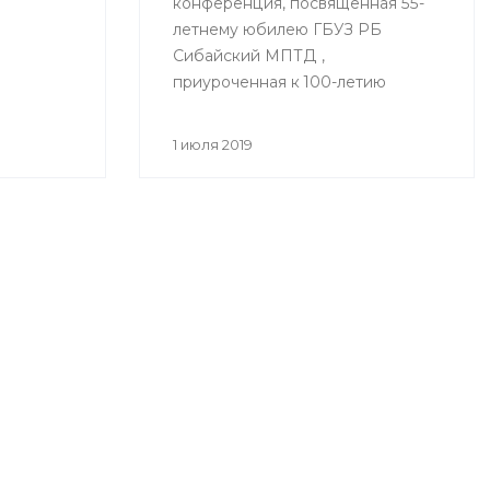
конференция, посвященная 55-
летнему юбилею ГБУЗ РБ
Сибайский МПТД ,
приуроченная к 100-летию
здравоохранения Республики
Башкортостан «Вклад
1 июля 2019
фтизиатрической службы
Зауралья в борьбе с
туберкулезом» состоялась
28.06.2019 года в городе Сибай.