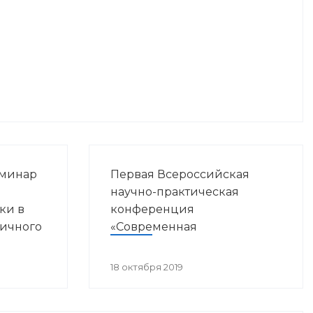
еминар
Первая Всероссийская
ы
научно-практическая
ки в
конференция
вичного
«Современная
ния»
иммунопрофилактика:
вызовы, возможности,
18 октября 2019
перспективы»