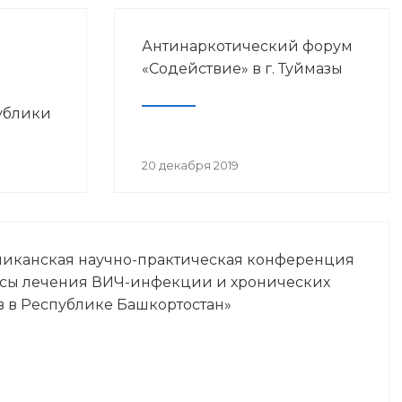
Антинаркотический форум
«Содействие» в г. Туймазы
ублики
просам
20 декабря 2019
Ч-
ликанская научно-практическая конференция
осы лечения ВИЧ-инфекции и хронических
в в Республике Башкортостан»