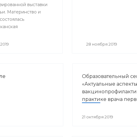
зированной выставки
итации»
ьи. Материнство и
 состоялась
канская
ельная и научно –
ская конференция
2019
28 ноября 2019
нные направления
курортологии и
кой реабилитации».
ле
Образовательный с
«Актуальные аспект
вакцинопрофилакти
практике врача пер
звена здравоохране
21 октября 2019