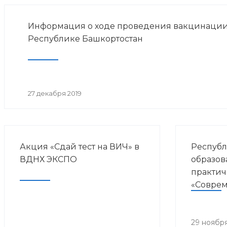
Информация о ходе проведения вакцинации
Республике Башкортостан
27 декабря 2019
Акция «Сдай тест на ВИЧ» в
Республ
ВДНХ ЭКСПО
образов
практич
«Совре
направл
курорто
медици
29 ноября