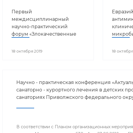
Первый
Евразий
междисциплинарный
антимик
научно-практический
клинич
форум «Злокачественные
микроб
опухоли и ВИЧ-инфекция»
18 октября 2019
18 октября
Научно - практическая конференция «Актуа
санаторно - курортного лечения в детских п
санаториях Приволжского федерального окр
В соответствии с Планом организационных меропри