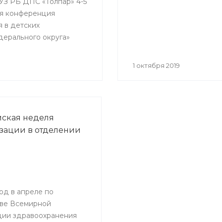
ГАУЗ РБ ДПС «Толпар» 4-5
кая конференция
я в детских
дерального округа»
1 октября 2019
ская неделя
ации в отделении
од в апреле по
ве Всемирной
ции здравоохранения