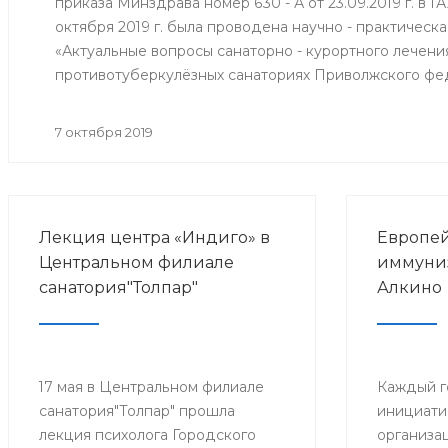
приказа Минздрава номер 630 - А от 23.09.2019 г. в 
октября 2019 г. была проводена научно - практичес
«Актуальные вопросы санаторно - курортного лечени
противотуберкулёзных санаториях Приволжского фе
7 октября 2019
Лекция центра «Индиго» в
Европей
Центральном филиале
иммуниз
санатория"Толпар"
Алкино
17 мая в Центральном филиале
Каждый г
санатория"Толпар" прошла
инициати
лекция психолога Городского
организа