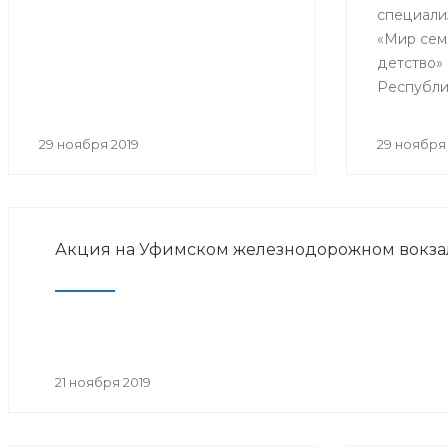
специали
реабил
«Мир сем
детство»
Республи
образоват
практиче
29 ноября 2019
29 ноября 
«Совреме
детской 
медицинс
Акция на Уфимском железнодорожном вокза
21 ноября 2019