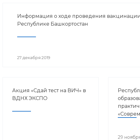
Информация о ходе проведения вакцинации
Республике Башкортостан
27 декабря 2019
Акция «Сдай тест на ВИЧ» в
Республ
ВДНХ ЭКСПО
образов
практич
«Совре
направл
курорто
медици
29 ноября