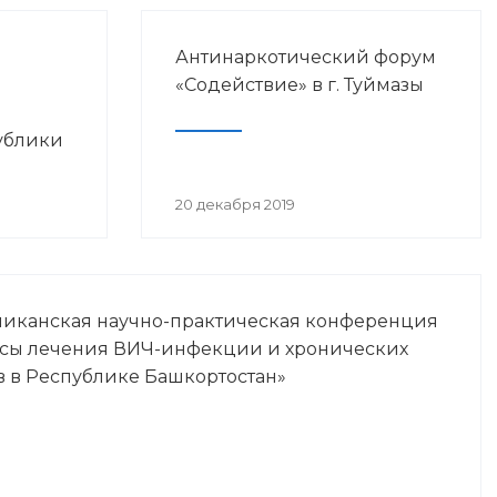
Антинаркотический форум
«Содействие» в г. Туймазы
ублики
просам
20 декабря 2019
Ч-
ликанская научно-практическая конференция
осы лечения ВИЧ-инфекции и хронических
в в Республике Башкортостан»