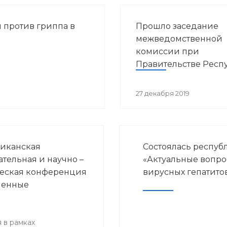
 против гриппа в
Прошло заседание
межведомственной
комиссии при
Правительстве Респ
Башкортостан по во
предупреждения
27 декабря 2019
распространения ВИ
инфекции в РБ
иканская
Состоялась респуб
ательная и научно –
«Актуальные вопр
еская конференция
вирусных гепатито
менные
ения детской
логии и
нской
 в рамках