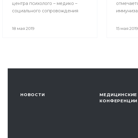
центра психолого – медико –
отмечает
социального сопровождения
иммуниза
«Индиго» на тему «Как избежать
возникновения конфликтов при
18 мая 2019
15 мая 2019
общении с родителями
пациентов»
НОВОСТИ
МЕДИЦИНСКИЕ
КОНФЕРЕНЦИИ