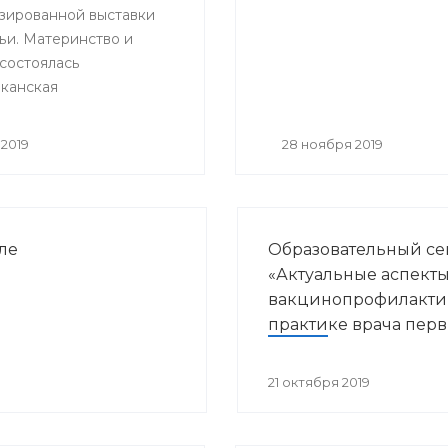
зированной выставки
итации»
ьи. Материнство и
 состоялась
канская
ельная и научно –
ская конференция
2019
28 ноября 2019
нные направления
курортологии и
кой реабилитации».
ле
Образовательный с
«Актуальные аспект
вакцинопрофилакти
практике врача пер
звена здравоохране
21 октября 2019