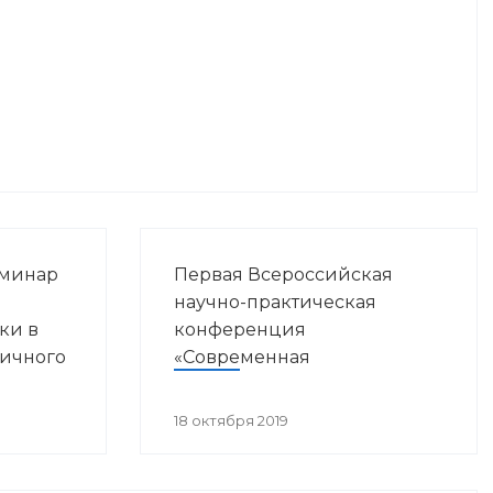
еминар
Первая Всероссийская
ы
научно-практическая
ки в
конференция
вичного
«Современная
ния»
иммунопрофилактика:
вызовы, возможности,
18 октября 2019
перспективы»