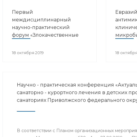
Первый
Евразий
междисциплинарный
антимик
научно-практический
клинич
форум «Злокачественные
микроб
опухоли и ВИЧ-инфекция»
18 октября 2019
18 октября
Научно - практическая конференция «Актуа
санаторно - курортного лечения в детских п
санаториях Приволжского федерального окр
В соответствии с Планом организационных меропри