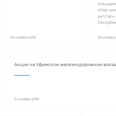
специали
реабил
«Мир сем
детство»
Республи
образоват
практиче
29 ноября 2019
29 ноября 
«Совреме
детской 
медицинс
Акция на Уфимском железнодорожном вокза
21 ноября 2019