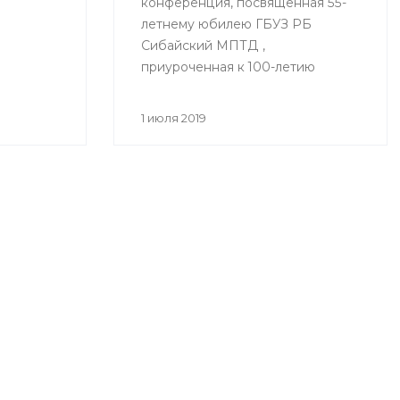
конференция, посвященная 55-
летнему юбилею ГБУЗ РБ
Сибайский МПТД ,
приуроченная к 100-летию
здравоохранения Республики
Башкортостан «Вклад
1 июля 2019
фтизиатрической службы
Зауралья в борьбе с
туберкулезом» состоялась
28.06.2019 года в городе Сибай.