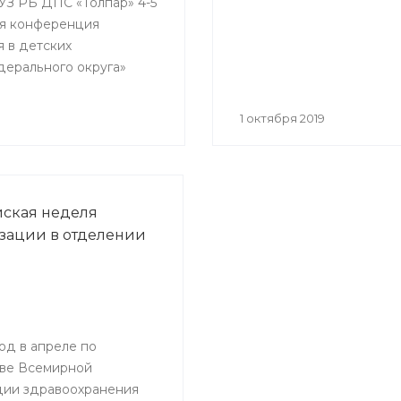
ГАУЗ РБ ДПС «Толпар» 4-5
кая конференция
я в детских
дерального округа»
1 октября 2019
ская неделя
ации в отделении
од в апреле по
ве Всемирной
ции здравоохранения