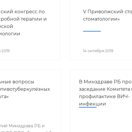
ский конгресс по
V Приволжский ст
робной терапии и
стоматологии»
еской
иологии
 2019
14 октября 2019
льные вопросы
В Минздраве РБ пр
ротивотуберкулёзных
заседание Комитета 
уга»
профилактике ВИЧ-
инфекции
ятий Минздрава РБ и