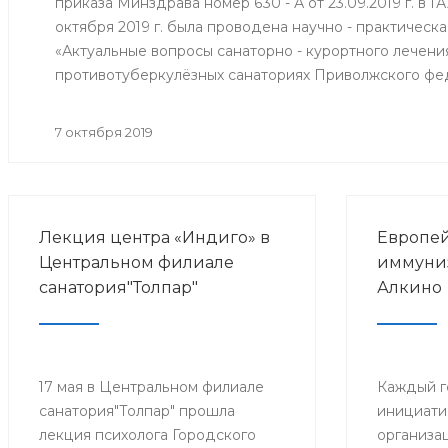
приказа Минздрава номер 630 - А от 23.09.2019 г. в 
октября 2019 г. была проводена научно - практичес
«Актуальные вопросы санаторно - курортного лечени
противотуберкулёзных санаториях Приволжского фе
7 октября 2019
Лекция центра «Индиго» в
Европей
Центральном филиале
иммуниз
санатория"Толпар"
Алкино
17 мая в Центральном филиале
Каждый г
санатория"Толпар" прошла
инициати
лекция психолога Городского
организа