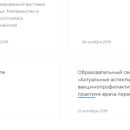
зированной выставки
итации»
ьи. Материнство и
 состоялась
канская
ельная и научно –
ская конференция
2019
28 ноября 2019
нные направления
курортологии и
кой реабилитации».
ле
Образовательный с
«Актуальные аспект
вакцинопрофилакти
практике врача пер
звена здравоохране
21 октября 2019