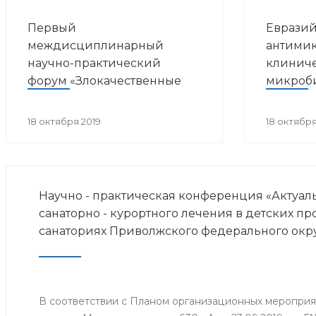
Первый
Евразий
междисциплинарный
антимик
научно-практический
клинич
форум «Злокачественные
микроб
опухоли и ВИЧ-инфекция»
18 октября 2019
18 октября
Научно - практическая конференция «Актуа
санаторно - курортного лечения в детских п
санаториях Приволжского федерального окр
В соответствии с Планом организационных меропри