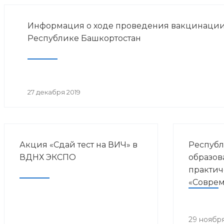
Информация о ходе проведения вакцинации
Республике Башкортостан
27 декабря 2019
Акция «Сдай тест на ВИЧ» в
Республ
ВДНХ ЭКСПО
образов
практич
«Совре
направл
курорто
медици
29 ноября