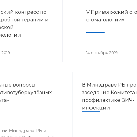
ский конгресс по
V Приволжский ст
робной терапии и
стоматологии»
еской
иологии
 2019
14 октября 2019
льные вопросы
В Минздраве РБ пр
ротивотуберкулёзных
заседание Комитета 
уга»
профилактике ВИЧ-
инфекции
ятий Минздрава РБ и