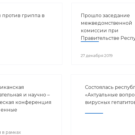
 против гриппа в
Прошло заседание
межведомственной
комиссии при
Правительстве Респ
Башкортостан по во
предупреждения
27 декабря 2019
распространения ВИ
инфекции в РБ
иканская
Состоялась респуб
ательная и научно –
«Актуальные вопр
еская конференция
вирусных гепатито
менные
ения детской
логии и
нской
 в рамках