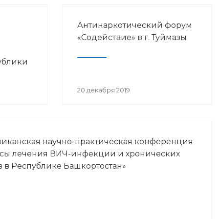
Антинаркотический форум
«Содействие» в г. Туймазы
ублики
просам
20 декабря 2019
Ч-
ликанская научно-практическая конференция
осы лечения ВИЧ-инфекции и хронических
в в Республике Башкортостан»