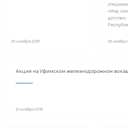
специали
реабил
«Мир сем
детство»
Республи
образоват
практиче
29 ноября 2019
29 ноября 
«Совреме
детской 
медицинс
Акция на Уфимском железнодорожном вокза
21 ноября 2019