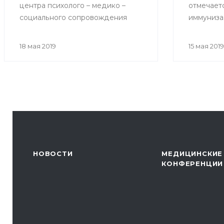
центра психолого – медико –
отмечает
социального сопровождения
иммуниза
«Индиго» на тему «Как избежать
возникновения конфликтов при
18 мая 2019
15 мая 2019
общении с родителями
пациентов»
НОВОСТИ
МЕДИЦИНСКИЕ
КОНФЕРЕНЦИИ