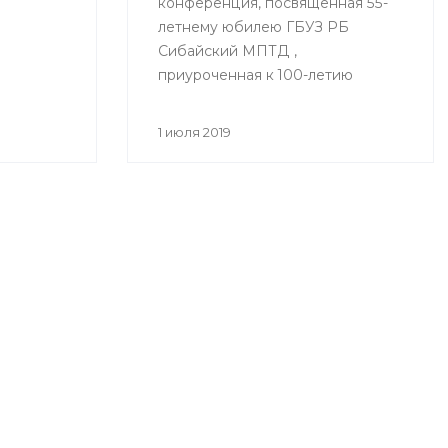
конференция, посвященная 55-
летнему юбилею ГБУЗ РБ
Сибайский МПТД ,
приуроченная к 100-летию
здравоохранения Республики
Башкортостан «Вклад
1 июля 2019
фтизиатрической службы
Зауралья в борьбе с
туберкулезом» состоялась
28.06.2019 года в городе Сибай.