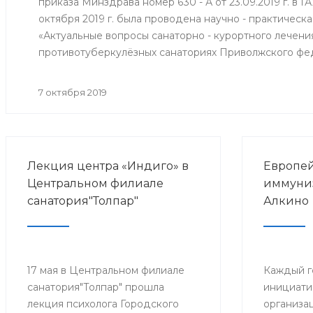
приказа Минздрава номер 630 - А от 23.09.2019 г. в 
октября 2019 г. была проводена научно - практичес
«Актуальные вопросы санаторно - курортного лечени
противотуберкулёзных санаториях Приволжского фе
7 октября 2019
Лекция центра «Индиго» в
Европей
Центральном филиале
иммуниз
санатория"Толпар"
Алкино
17 мая в Центральном филиале
Каждый г
санатория"Толпар" прошла
инициати
лекция психолога Городского
организа