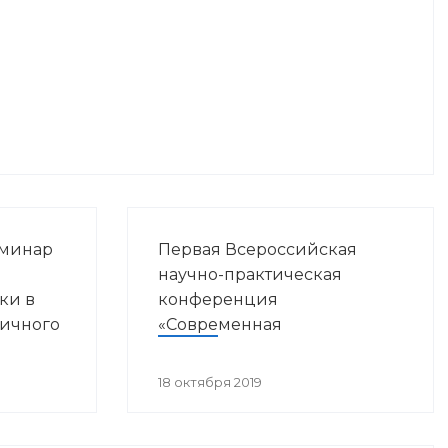
еминар
Первая Всероссийская
ы
научно-практическая
ки в
конференция
вичного
«Современная
ния»
иммунопрофилактика:
вызовы, возможности,
18 октября 2019
перспективы»