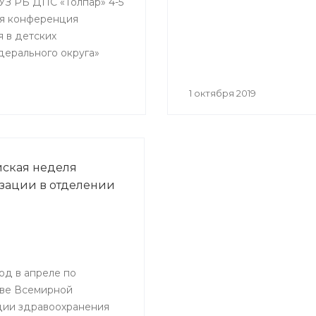
ГАУЗ РБ ДПС «Толпар» 4-5
кая конференция
я в детских
дерального округа»
1 октября 2019
ская неделя
ации в отделении
од в апреле по
ве Всемирной
ции здравоохранения