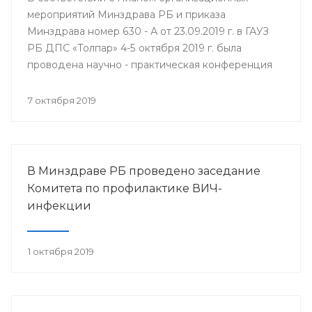
мероприятий Минздрава РБ и приказа
Минздрава номер 630 - А от 23.09.2019 г. в ГАУЗ
РБ ДПС «Толпар» 4-5 октября 2019 г. была
проводена научно - практическая конференция
«Актуальные вопросы санаторно - курортного
лечения в детских противотуберкулёзных
7 октября 2019
санаториях Приволжского федерального округа»
В Минздраве РБ проведено заседание
Комитета по профилактике ВИЧ-
инфекции
1 октября 2019