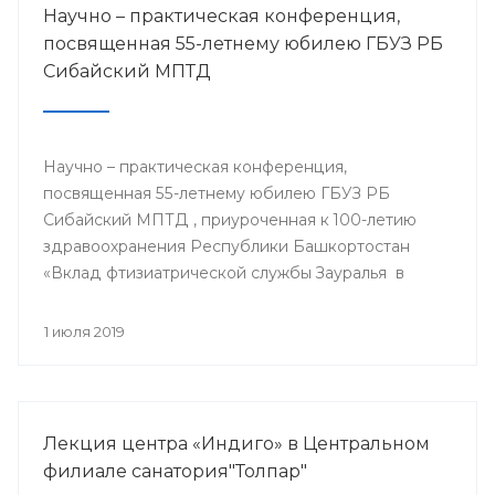
Научно – практическая конференция,
посвященная 55-летнему юбилею ГБУЗ РБ
Сибайский МПТД
Научно – практическая конференция,
посвященная 55-летнему юбилею ГБУЗ РБ
Сибайский МПТД , приуроченная к 100-летию
здравоохранения Республики Башкортостан
«Вклад фтизиатрической службы Зауралья в
борьбе с туберкулезом» состоялась 28.06.2019
года в городе Сибай.
1 июля 2019
Лекция центра «Индиго» в Центральном
филиале санатория"Толпар"