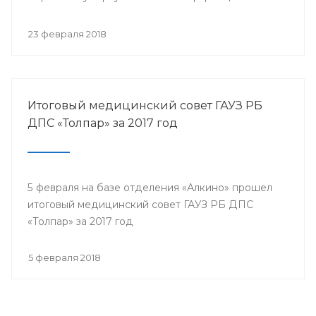
собрались представители всех филиалов
санатория, а так же почётные гости.
23 февраля 2018
Итоговый медицинский совет ГАУЗ РБ
ДПС «Толпар» за 2017 год
5 февраля на базе отделения «Алкино» прошел
итоговый медицинский совет ГАУЗ РБ ДПС
«Толпар» за 2017 год
5 февраля 2018