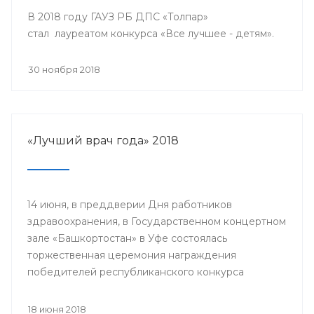
В 2018 году ГАУЗ РБ ДПС «Толпар»
стал лауреатом конкурса «Все лучшее - детям».
30 ноября 2018
«Лучший врач года» 2018
14 июня, в преддверии Дня работников
здравоохранения, в Государственном концертном
зале «Башкортостан» в Уфе состоялась
торжественная церемония награждения
победителей республиканского конкурса
«Лучший врач года» и прошло торжественное
мероприятие, посвященное Дню медицинского
18 июня 2018