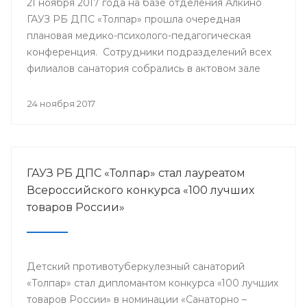
21 ноября 2017 года на базе отделения Алкино
ГАУЗ РБ ДПС «Толпар» прошла очередная
плановая медико-психолого-педагогическая
конференция. Сотрудники подразделений всех
филиалов санатория собрались в актовом зале
для того, чтобы обсудить насущные проблемы
учреждения и подумать над оптимальными
24 ноября 2017
путями их разрешения.
ГАУЗ РБ ДПС «Толпар» стал лауреатом
Всероссийского конкурса «100 лучших
товаров России»
Детский противотуберкулезный санаторий
«Толпар» стал дипломантом конкурса «100 лучших
товаров России» в номинации «Санаторно –