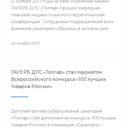
21 ноября 2017 года на базе отделения Алкино
ГАУЗ РБ ДПС «Толпар» прошла очередная
плановая медико-психолого-педагогическая
конференция. Сотрудники подразделений всех
филиалов санатория собрались в актовом зале
для того, чтобы обсудить насущные проблемы
учреждения и подумать над оптимальными
24 ноября 2017
путями их разрешения.
ГАУЗ РБ ДПС «Толпар» стал лауреатом
Всероссийского конкурса «100 лучших
товаров России»
Детский противотуберкулезный санаторий
«Толпар» стал дипломантом конкурса «100 лучших
товаров России» в номинации «Санаторно –