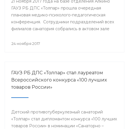
21 ноября 2017 года на базе отделения Алкино
ГАУЗ РБ ДПС «Толпар» прошла очередная
плановая медико-психолого-педагогическая
конференция. Сотрудники подразделений всех
филиалов санатория собрались в актовом зале
для того, чтобы обсудить насущные проблемы
учреждения и подумать над оптимальными
24 ноября 2017
путями их разрешения.
ГАУЗ РБ ДПС «Толпар» стал лауреатом
Всероссийского конкурса «100 лучших
товаров России»
Детский противотуберкулезный санаторий
«Толпар» стал дипломантом конкурса «100 лучших
товаров России» в номинации «Санаторно –