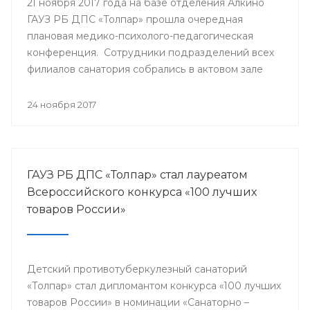
21 ноября 2017 года на базе отделения Алкино
ГАУЗ РБ ДПС «Толпар» прошла очередная
плановая медико-психолого-педагогическая
конференция. Сотрудники подразделений всех
филиалов санатория собрались в актовом зале
для того, чтобы обсудить насущные проблемы
учреждения и подумать над оптимальными
24 ноября 2017
путями их разрешения.
ГАУЗ РБ ДПС «Толпар» стал лауреатом
Всероссийского конкурса «100 лучших
товаров России»
Детский противотуберкулезный санаторий
«Толпар» стал дипломантом конкурса «100 лучших
товаров России» в номинации «Санаторно –