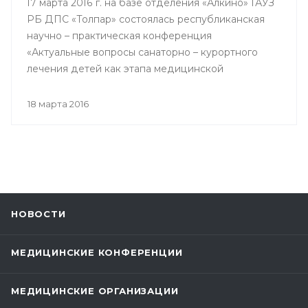
17 марта 2016 г. на базе отделения «Алкино» ГАУЗ
РБ ДПС «Толпар» состоялась республиканская
научно – практическая конференция
«Актуальные вопросы санаторно – курортного
лечения детей как этапа медицинской
реабилитации в противотуберкулезном
санатории», посвященная 80 – летнему юбилею
18 марта 2016
Государственного автономного учреждения
здравоохранения РБ Детский
противотуберкулезный санаторий «Толпар»
НОВОСТИ
МЕДИЦИНСКИЕ КОНФЕРЕНЦИИ
МЕДИЦИНСКИЕ ОРГАНИЗАЦИИ