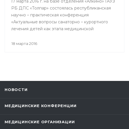
17 марта 2016 г. на базе отделения «Алкино» ГАУЗ
РБ ДПС «Толпар» состоялась республиканская
научно – практическая конференция
«Актуальные вопросы санаторно – курортного
лечения детей как этапа медицинской
реабилитации в противотуберкулезном
санатории», посвященная 80 – летнему юбилею
18 марта 2016
Государственного автономного учреждения
здравоохранения РБ Детский
противотуберкулезный санаторий «Толпар»
НОВОСТИ
МЕДИЦИНСКИЕ КОНФЕРЕНЦИИ
МЕДИЦИНСКИЕ ОРГАНИЗАЦИИ