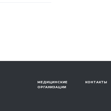
нференция
Б ДПС «Толпар»
 конференция
я детей как этапа
 санатории»,
о автономного
уберкулезный
МЕДИЦИНСКИЕ
КОНТАКТЫ
ОРГАНИЗАЦИИ