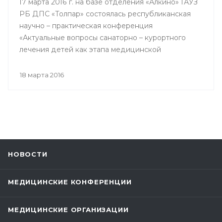
17 марта 2016 г. на базе отделения «Алкино» ГАУЗ
РБ ДПС «Толпар» состоялась республиканская
научно – практическая конференция
«Актуальные вопросы санаторно – курортного
лечения детей как этапа медицинской
реабилитации в противотуберкулезном
санатории», посвященная 80 – летнему юбилею
18 марта 2016
Государственного автономного учреждения
здравоохранения РБ Детский
противотуберкулезный санаторий «Толпар»
НОВОСТИ
МЕДИЦИНСКИЕ КОНФЕРЕНЦИИ
МЕДИЦИНСКИЕ ОРГАНИЗАЦИИ