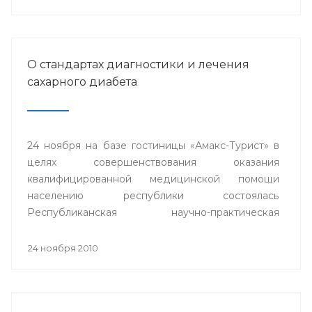
О стандартах диагностики и лечения
сахарного диабета
24 ноября на базе гостиницы «Амакс-Турист» в
целях совершенствования оказания
квалифицированной медицинской помощи
населению республики состоялась
Республиканская научно-практическая
конференция «Стандарты диагностики и
лечения сахарного диабета».
24 ноября 2010