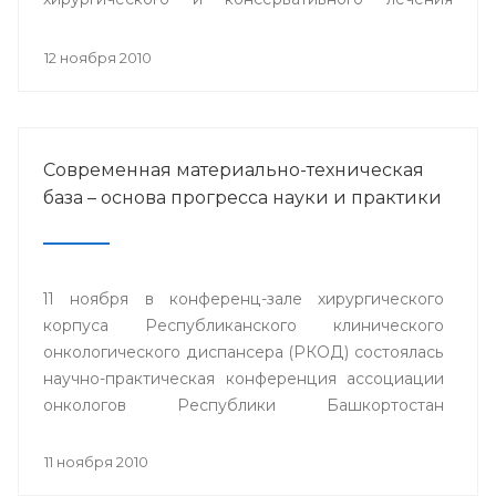
заболеваний роговицы» с международным
участием.
12 ноября 2010
Современная материально-техническая
база – основа прогресса науки и практики
11 ноября в конференц-зале хирургического
корпуса Республиканского клинического
онкологического диспансера (РКОД) состоялась
научно-практическая конференция ассоциации
онкологов Республики Башкортостан
"Материально-техническая база клиники -
основа прогресса онкологической науки и
11 ноября 2010
практики".