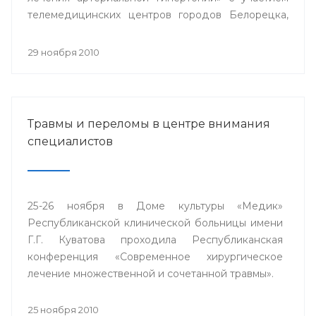
телемедицинских центров городов Белорецка,
Сибая, Стерлитамака и близлежащих районов
республики.
29 ноября 2010
Травмы и переломы в центре внимания
специалистов
25-26 ноября в Доме культуры «Медик»
Республиканской клинической больницы имени
Г.Г. Куватова проходила Республиканская
конференция «Современное хирургическое
лечение множественной и сочетанной травмы».
25 ноября 2010