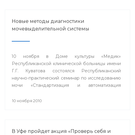
Новые методы диагностики
мочевыделительной системы
10 ноября в Доме культуры «Медик»
Республиканской клинической больницы имени
Г.Г. Куватова состоялся Республиканский
научно-практический семинар по исследованию
мочи «Стандартизация и автоматизация
общеклинических лабораторных методов
исследования».
10 ноября 2010
В Уфе пройдет акция «Проверь себя и