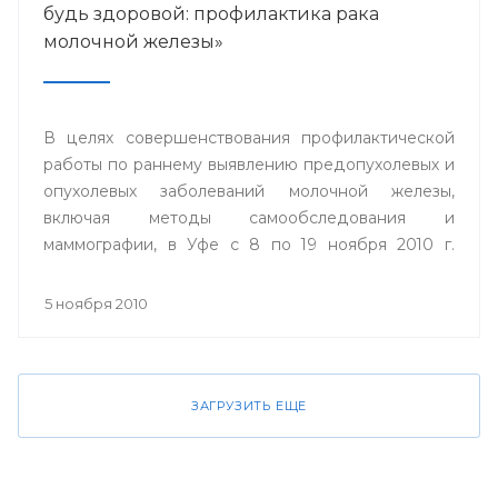
будь здоровой: профилактика рака
молочной железы»
В целях совершенствования профилактической
работы по раннему выявлению предопухолевых и
опухолевых заболеваний молочной железы,
включая методы самообследования и
маммографии, в Уфе с 8 по 19 ноября 2010 г.
пройдет акция «Проверь себя и будь здоровой:
профилактика рака молочной железы».
5 ноября 2010
ЗАГРУЗИТЬ ЕЩЕ