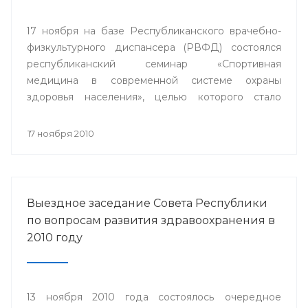
17 ноября на базе Республиканского врачебно-
физкультурного диспансера (РВФД) состоялся
республиканский семинар «Спортивная
медицина в современной системе охраны
здоровья населения», целью которого стало
совершенствование врачебно-физкультурной
службы.
17 ноября 2010
Выездное заседание Совета Республики
по вопросам развития здравоохранения в
2010 году
13 ноября 2010 года состоялось очередное