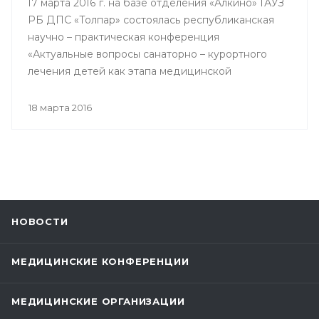
17 марта 2016 г. на базе отделения «Алкино» ГАУЗ
РБ ДПС «Толпар» состоялась республиканская
научно – практическая конференция
«Актуальные вопросы санаторно – курортного
лечения детей как этапа медицинской
реабилитации в противотуберкулезном
санатории», посвященная 80 – летнему юбилею
18 марта 2016
Государственного автономного учреждения
здравоохранения РБ Детский
противотуберкулезный санаторий «Толпар»
НОВОСТИ
МЕДИЦИНСКИЕ КОНФЕРЕНЦИИ
МЕДИЦИНСКИЕ ОРГАНИЗАЦИИ