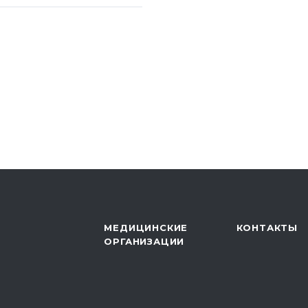
нференция
Б ДПС «Толпар»
 конференция
я детей как этапа
 санатории»,
о автономного
уберкулезный
МЕДИЦИНСКИЕ
КОНТАКТЫ
ОРГАНИЗАЦИИ