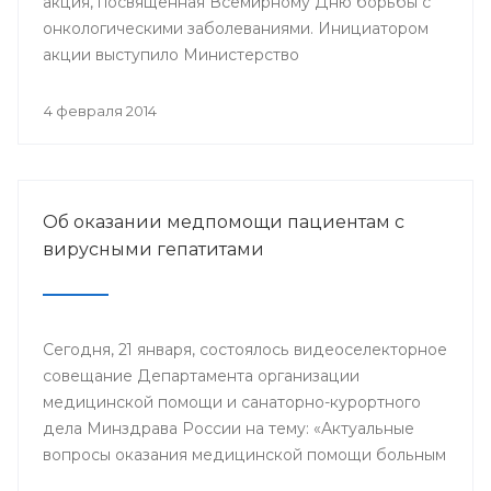
акция, посвященная Всемирному Дню борьбы с
онкологическими заболеваниями. Инициатором
акции выступило Министерство
здравоохранения республики.
4 февраля 2014
Об оказании медпомощи пациентам с
вирусными гепатитами
Сегодня, 21 января, состоялось видеоселекторное
совещание Департамента организации
медицинской помощи и санаторно-курортного
дела Минздрава России на тему: «Актуальные
вопросы оказания медицинской помощи больным
с хроническими вирусными гепатитами (ХВГ)».