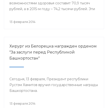
возможностями здоровья составит 70,9 тысяч
рублей, а в 2015-м году – 74,2 тысячи рублей. Эти
деньги поступят в региональный бюджет из
федеральной казны в виде субсидий на
13 февраля 2014
реализацию дополнительных мероприятий в
сфере занятости населения.
Хирург из Белорецка награжден орденом
"За заслуги перед Республикой
Башкортостан"
Сегодня, 13 февраля, Президент республики
Рустэм Хамитов вручил государственные награды
Башкортостана.
13 февраля 2014