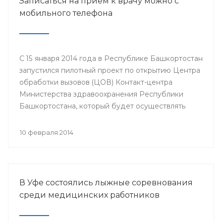
Записаться на прием к врачу можно с
мобильного телефона
С 15 января 2014 года в Республике Башкортостан
запустился пилотный проект по открытию Центра
обработки вызовов (ЦОВ) Контакт-центра
Министерства здравоохранения Республики
Башкортостана, который будет осуществлять
запись на прием к врачу только с мобильного
телефона. ЦОВ располагается и функционирует
10 февраля 2014
на базе Медицинского информационно-
аналитического центра в городе Стерлитамак.
В Уфе состоялись лыжные соревнования
среди медицинских работников