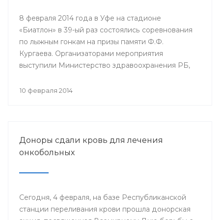
8 февраля 2014 года в Уфе на стадионе
«Биатлон» в 39-ый раз состоялись соревнования
по лыжным гонкам на призы памяти Ф.Ф.
Кургаева. Организаторами мероприятия
выступили Министерство здравоохранения РБ,
Республиканский комитет профсоюза
работников здравоохранения и Башкирский
10 февраля 2014
государственный медицинский университет.
Доноры сдали кровь для лечения
онкобольных
Сегодня, 4 февраля, на базе Республиканской
станции переливания крови прошла донорская