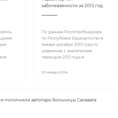
заболеваемости за 2013 год
оялось
По данным Роспотребнадзора
ещание
по Республике Башкортостан в
ции
январе-декабре 2013 года по
сравнению с аналогичным
ела
периодом 2012 года в
му:
республике отмечено снижение
азания
заболеваемости по следующим
20 января 2014
ольным с
нозологическим формам...
и
и пополнили автопарк больницы Салавата