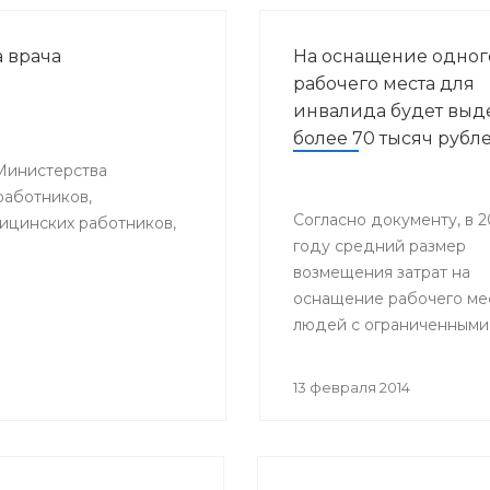
 врача
На оснащение одног
рабочего места для
инвалида будет выд
более 70 тысяч рубл
Министерства
работников,
Согласно документу, в 2
цинских работников,
году средний размер
возмещения затрат на
оснащение рабочего ме
людей с ограниченными
возможностями здоровь
составит 70,9 тысяч рубл
13 февраля 2014
2015-м году – 74,2 тысяч
Эти деньги поступят в
региональный бюджет и
федеральной казны в в