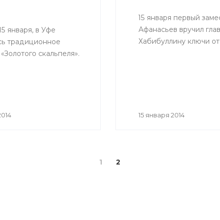
15 января первый зам
Афанасьев вручил гла
15 января, в Уфе
Хабибуллину ключи от
сь традиционное
«Золотого скальпеля».
2014
15 января 2014
1
2