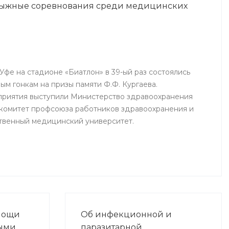
 лыжные соревнования среди медицинских
ю
иятий в
ния.
 Уфе на стадионе «Биатлон» в 39-ый раз состоялись
м гонкам на призы памяти Ф.Ф. Кургаева.
приятия выступили Министерство здравоохранения
комитет профсоюза работников здравоохранения и
твенный медицинский университет.
мощи
Об инфекционной и
ными
паразитарной