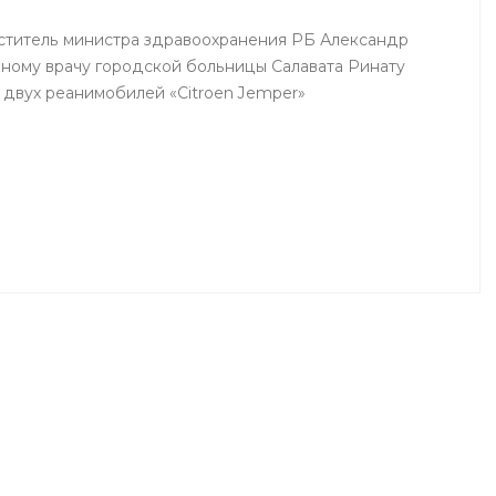
еститель министра здравоохранения РБ Александр
вному врачу городской больницы Салавата Ринату
 двух реанимобилей «Citroen Jemper»