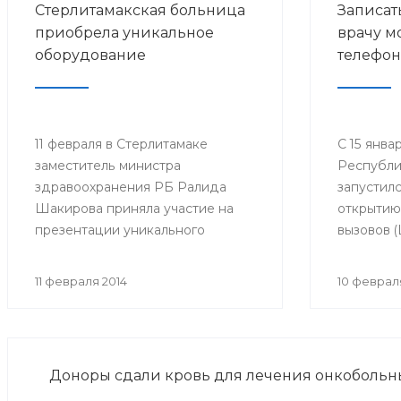
Стерлитамакская больница
Записат
приобрела уникальное
врачу м
оборудование
телефон
11 февраля в Стерлитамаке
С 15 янва
заместитель министра
Республи
здравоохранения РБ Ралида
запустил
Шакирова приняла участие на
открытию
презентации уникального
вызовов 
рентгенодиагностического
Министер
комплекса в Городской
Республи
11 февраля 2014
10 феврал
больнице №4.
который 
запись на
мобильно
располаг
Доноры сдали кровь для лечения онкобольн
на базе 