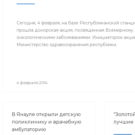
информац
центра в 
Сегодня, 4 февраля, на базе Республиканской станц
прошла донорская акция, посвященная Всемирному
онкологическими заболеваниями. Инициатором акци
Министерство здравоохранения республики.
4 февраля 2014
В Янауле открыли детскую
"Золотой
поликлинику и врачебную
лучшие
амбулаторию