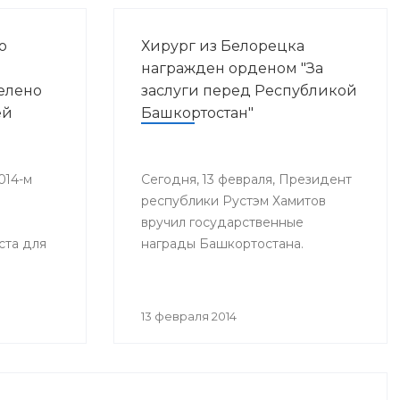
о
Хирург из Белорецка
награжден орденом "За
елено
заслуги перед Республикой
ей
Башкортостан"
014-м
Сегодня, 13 февраля, Президент
республики Рустэм Хамитов
вручил государственные
ста для
награды Башкортостана.
я
ей, а в
13 февраля 2014
и рублей.
з
иде