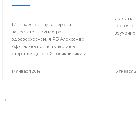
Сегодня, 
17 января в Янауле первый
состояло
заместитель министра
вручение 
здравоохранения РБ Александр
Афанасьев принял участие в
открытии детской поликлиники и
сельской врачебной
амбулатории (СВА) в селе Новый
17 января 2014
15 января 
Артаул.