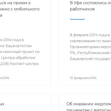
ься на прием к
В Уфе состоялись
субсидий на реализаци
ожно с мобильного
работников
дополнительных меропр
а
сфере занятости населе
8 февраля 2014 года в
ря 2014 года в
соревнования по лыжны
ке Башкортостан
Организаторами меро
ся пилотный проект по
РБ, Республиканский 
 Центра обработки
Башкирский государс
(ЦОВ) Контакт-центра
ства здравоохранения
ки Башкортостана,
я 2014
10 февраля 2014
будет осуществлять
 прием к врачу только с
го телефона. ЦОВ
ается и функционирует
ых
Об оказании медпо
Медицинского
пациентам с вирус