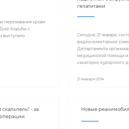
ионно-аналитического
гепатитами
городе Стерлитамак.
ии переливания крови
 Дню борьбы с
Сегодня, 21 января, сост
и выступило
видеоселекторное сов
Департамента организа
медицинской помощи и
санаторно-курортного д
Минздрава России на те
«Актуальные вопросы ок
21 января 2014
медицинской помощи б
хроническими вирусным
гепатитами (ХВГ)».
 скальпель" - за
Новые реанимобил
 операции