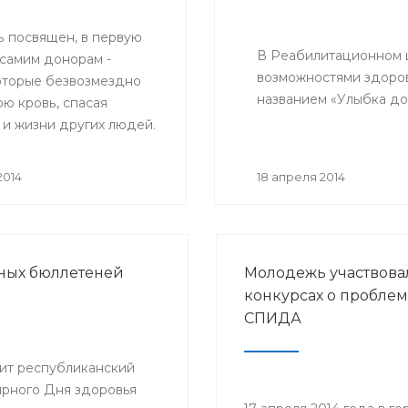
ь посвящен, в первую
В Реабилитационном ц
 самим донорам -
возможностями здоро
оторые безвозмездно
названием «Улыбка д
ю кровь, спасая
 и жизни других людей.
 он посвящен врачам,
вающим работу
2014
18 апреля 2014
й отрасли медицины -
рови.
рных бюллетеней
Молодежь участвова
конкурсах о проблем
СПИДА
дит республиканский
ирного Дня здоровья