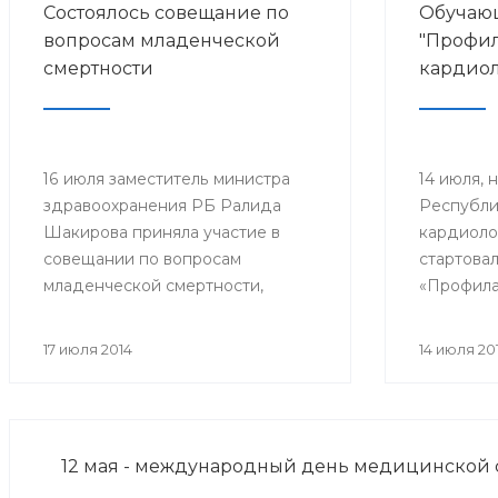
Состоялось совещание по
Обучаю
вопросам младенческой
"Профил
смертности
кардиол
16 июля заместитель министра
14 июля, 
здравоохранения РБ Ралида
Республи
Шакирова приняла участие в
кардиоло
совещании по вопросам
стартова
младенческой смертности,
«Профила
которое провела заместитель
кардиоло
Премьер-министра
кардиолог
17 июля 2014
14 июля 20
Правительства РБ Лилия
общей пр
Гумерова.
звена, от
профилак
доктора 
12 мая - международный день медицинской 
клиники 