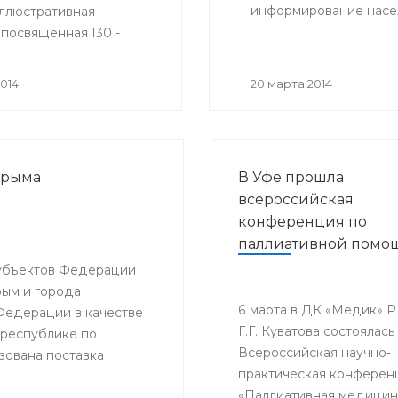
информирование насел
ллюстративная
 посвященная 130 -
юбилею Александры
вой (1884-1958гг.) -
014
20 марта 2014
 инфекциониста, чл.-
Н СССР, профессора,
ного деятеля науки
Крыма
В Уфе прошла
всероссийская
конференция по
паллиативной помо
субъектов Федерации
рым и города
6 марта в ДК «Медик» Р
 Федерации в качестве
Г.Г. Куватова состоялась 
 республике по
Всероссийская научно-
зована поставка
практическая конферен
нной необходимости.
«Паллиативная медицин