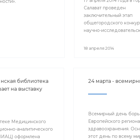
17 апреля 2014 года в г
ности».
Салават проведен
заключительный этап
общегородского конкур
научно-исследовательск
студентов ВУЗов и ССУЗ
учащихся общеобразова
18 апреля 2014
школ «ВИЧ/СПИД: проб
распространения и пути
решения».
нская библиотека
24 марта - всемир
ает на выставку
Всемирный день борь
Европейского регион
теке Медицинского
здравоохранения. Осн
ионно-аналитического
этот день по всему м
МИАЦ) оформлена