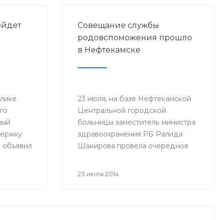
ойдет
Совещание службы
родовспоможения прошло
в Нефтекамске
блике
23 июля, на базе Нефтекамской
го
Центральной городской
ный
больницы заместитель министра
держку
здравоохранения РБ Ралида
 объявил
Шакирова провела очередное
ное
выездное совещание по итогам
ый гол
работы службы охраны здоровья
23 июля 2014
2014 год
матери и ребенка за 6 месяцев
ата мира
2014 года с медицинскими
организациями, курируемыми
отделом Минздрава РБ в