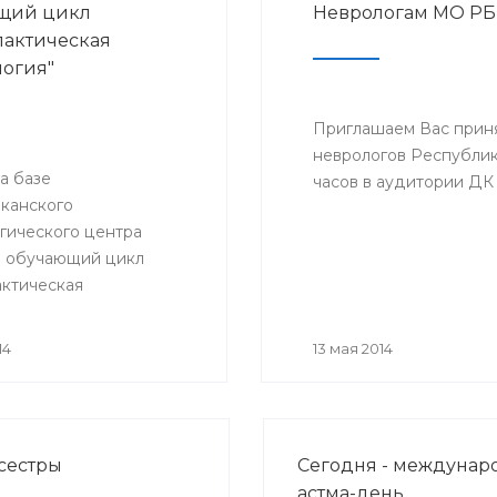
щий цикл
Неврологам МО РБ
актическая
огия"
Приглашаем Вас приня
неврологов Республики
на базе
часов в аудитории ДК 
канского
гического центра
л обучающий цикл
ктическая
гия». Цикл лекций для
ов, терапевтов, врачей
14
13 мая 2014
актики, амбулаторного
делений и кабинетов
тики будут читать
университетской
сестры
Сегодня - междуна
Лондона.
астма-день