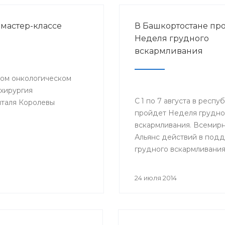
 мастер-классе
В Башкортостане пр
Неделя грудного
вскармливания
ском онкологическом
хирургия
С 1 по 7 августа в респу
италя Королевы
пройдет Неделя грудно
вскармливания. Всемир
Альянс действий в под
грудного вскармливания
тему 22-ой акции «Груд
вскармливание - победн
24 июля 2014
для жизни!», поскольку 
является годом чемпион
по футболу.