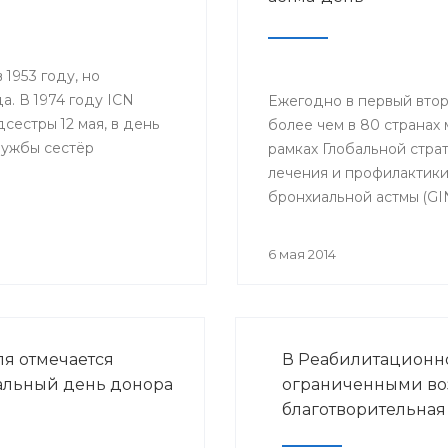
1953 году, но
а. В 1974 году ICN
Ежегодно в первый втор
естры 12 мая, в день
более чем в 80 странах 
лужбы сестёр
рамках Глобальной стра
лечения и профилактик
бронхиальной астмы (GI
проводится Междунар
астма-день (World Asth
6 мая 2014
ля отмечается
В Реабилитационно
льный день донора
ограниченными во
благотворительная