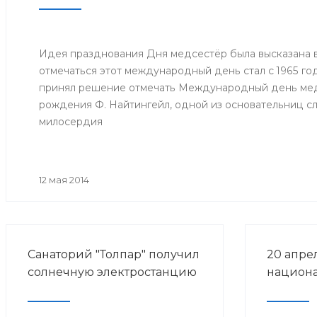
Идея празднования Дня медсестёр была высказана в 
отмечаться этот международный день стал с 1965 год
принял решение отмечать Международный день медс
рождения Ф. Найтингейл, одной из основательниц с
милосердия
12 мая 2014
Санаторий "Толпар" получил
20 апре
солнечную электростанцию
национа