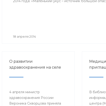
2014 года: «Маленький укус – источник большой опас
18 апреля 2014
О развитии
Медици
здравоохранения на селе
приглаш
4 апреля министр
В библио
здравоохранения России
информац
Вероника Скворцова приняла
центра (