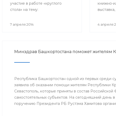
участие в работе «круглого
книжно-и
стола» на тему:
выставка,
«Здравоохранение на селе»,
летнему 
который проходит в Волгограде
Доброхото
7 апреля 2014
4 апреля 2
в рамках Съезда депутатов
педиатра,
сельских поселений.
корр. АМ
заслужен
РСФСР.
Минздрав Башкортостана поможет жителям 
Республика Башкортостан одной из первых среди 
заявила об оказании помощи жителям Республики К
Севастополь, которые приняты в состав Российской
самостоятельных субъектов. На сегодняшний день в
поручению Президента РБ Рустэма Хамитова органи
продовольствия, товаров и предметов первой жизне