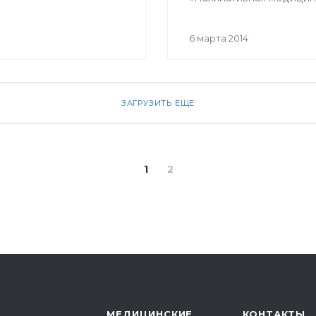
помощь в Российской
Федерации». В ней при
6 марта 2014
участие врачи терапевты
гастроэнтерологи, гемат
кардиологи, неврологи,
онкологи, педиатры,
ЗАГРУЗИТЬ ЕЩЕ
пульмонологи, ревматол
урологи, эндокринологи
сотрудники кафедр,
клинических ординатор
1
2
профильных кафедр, вр
интерны, курсанты ИПО
МЕДИЦИНСКИЕ
КОНТАКТЫ