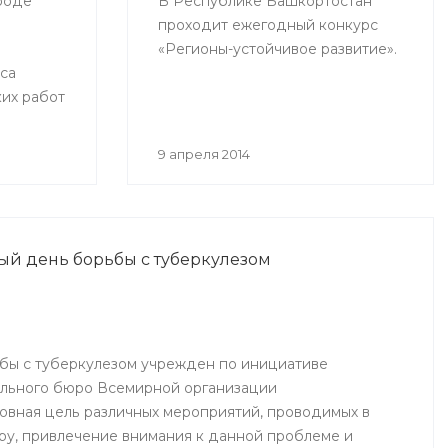
ороде
В Республике Башкортостан
проходит ежегодный конкурс
«Регионы-устойчивое развитие».
са
их работ
ов,
тельных
9 апреля 2014
лема
 ее
ный день борьбы с туберкулезом
бы с туберкулезом учрежден по инициативе
ального бюро Всемирной организации
овная цель различных мероприятий, проводимых в
иру, привлечение внимания к данной проблеме и