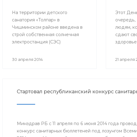
На территории детского
Этот Ден
санатория «Толпар» в
очередь,
Чишминском районе введена в
людям, к
строй собственная солнечная
сдают сво
электростанция (СЭС)
здоровье
мощностью 3 кВт. 24 кремниевых
Но так же
солнечных модуля расположили
обеспечи
30 апреля 2014
21 апреля 
на крыше трёхэтажного здания
важнейше
школы.
Службы к
Стартовал республиканский конкурс санита
Минздрав РБ с 11 апреля по 6 июня 2014 года прово
конкурс санитарных бюллетеней под лозунгом Всем