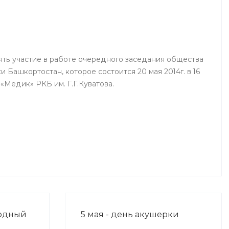
г.Нефтекамск
ть участие в работе очередного заседания общества
 Башкортостан, которое состоится 20 мая 2014г. в 16
«Медик» РКБ им. Г.Г.Куватова.
родный
5 мая - день акушерки