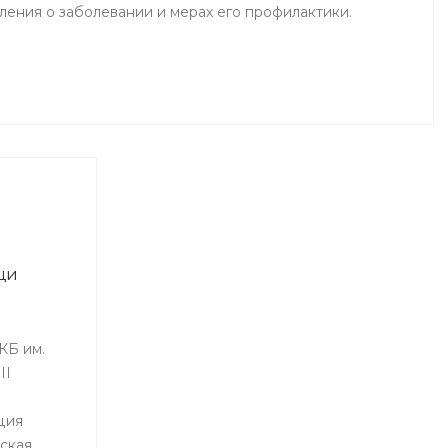
ения о заболевании и мерах его профилактики.
щи
КБ им.
II
ция
ская