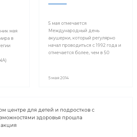
5 мая отмечается
Международный день
ник мая
акушерки, который регулярно
мира в
начал проводиться с 1992 года и
тегии
отмечается более, чем в 50
и
странах мира, включая Россию.
NA)
одный
ma Day).
5 мая 2014
м центре для детей и подростков с
зможностями здоровья прошла
 акция