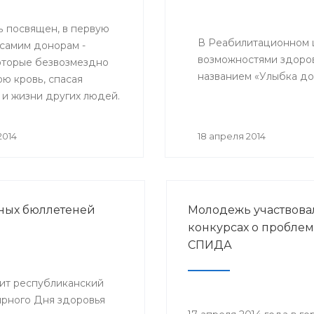
ь посвящен, в первую
В Реабилитационном ц
 самим донорам -
возможностями здоро
оторые безвозмездно
названием «Улыбка д
ю кровь, спасая
 и жизни других людей.
 он посвящен врачам,
вающим работу
2014
18 апреля 2014
й отрасли медицины -
рови.
рных бюллетеней
Молодежь участвова
конкурсах о проблем
СПИДА
дит республиканский
ирного Дня здоровья