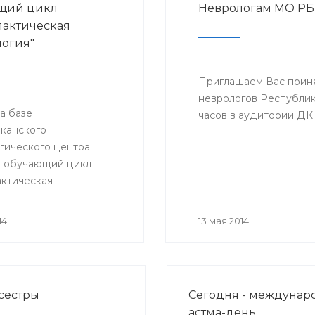
щий цикл
Неврологам МО РБ
актическая
огия"
Приглашаем Вас приня
неврологов Республики
на базе
часов в аудитории ДК 
канского
гического центра
л обучающий цикл
ктическая
гия». Цикл лекций для
ов, терапевтов, врачей
14
13 мая 2014
актики, амбулаторного
делений и кабинетов
тики будут читать
университетской
сестры
Сегодня - междуна
Лондона.
астма-день