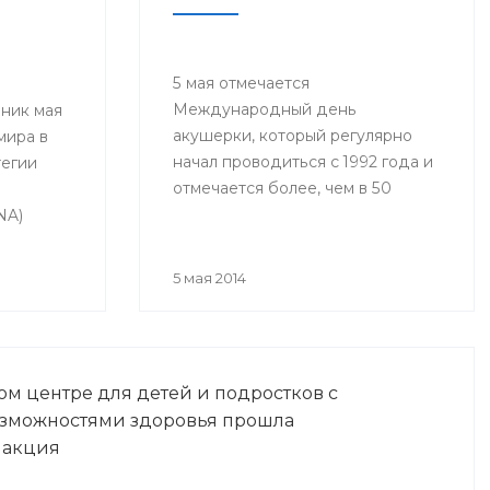
5 мая отмечается
Международный день
ник мая
акушерки, который регулярно
мира в
начал проводиться с 1992 года и
тегии
отмечается более, чем в 50
и
странах мира, включая Россию.
NA)
одный
ma Day).
5 мая 2014
м центре для детей и подростков с
зможностями здоровья прошла
 акция