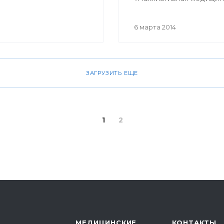
помощь в Российской
Федерации». В ней при
6 марта 2014
участие врачи терапевты
гастроэнтерологи, гемат
кардиологи, неврологи,
онкологи, педиатры,
ЗАГРУЗИТЬ ЕЩЕ
пульмонологи, ревматол
урологи, эндокринологи
сотрудники кафедр,
клинических ординатор
1
2
профильных кафедр, вр
интерны, курсанты ИПО
МЕДИЦИНСКИЕ
КОНТАКТЫ