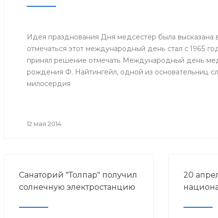
Идея празднования Дня медсестёр была высказана в 
отмечаться этот международный день стал с 1965 год
принял решение отмечать Международный день медс
рождения Ф. Найтингейл, одной из основательниц с
милосердия
12 мая 2014
Санаторий "Толпар" получил
20 апре
солнечную электростанцию
национа