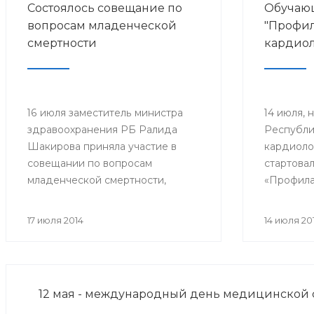
Состоялось совещание по
Обучаю
вопросам младенческой
"Профил
смертности
кардиол
16 июля заместитель министра
14 июля, 
здравоохранения РБ Ралида
Республи
Шакирова приняла участие в
кардиоло
совещании по вопросам
стартова
младенческой смертности,
«Профила
которое провела заместитель
кардиоло
Премьер-министра
кардиолог
17 июля 2014
14 июля 20
Правительства РБ Лилия
общей пр
Гумерова.
звена, от
профилак
доктора 
12 мая - международный день медицинской 
клиники 