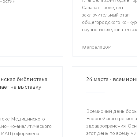
17 апреля 2014 года в г
ности».
Салават проведен
заключительный этап
общегородского конкур
научно-исследовательск
студентов ВУЗов и ССУЗ
учащихся общеобразова
18 апреля 2014
школ «ВИЧ/СПИД: проб
распространения и пути
решения».
нская библиотека
24 марта - всемир
ает на выставку
Всемирный день борь
Европейского регион
теке Медицинского
здравоохранения. Осн
ионно-аналитического
этот день по всему м
МИАЦ) оформлена