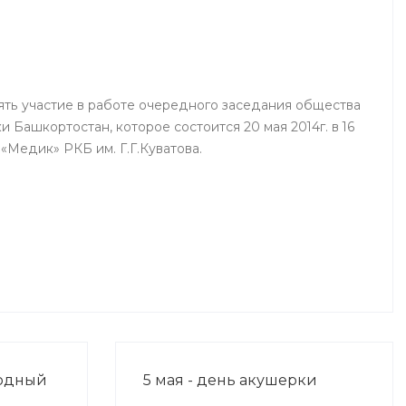
г.Нефтекамск
ть участие в работе очередного заседания общества
 Башкортостан, которое состоится 20 мая 2014г. в 16
«Медик» РКБ им. Г.Г.Куватова.
родный
5 мая - день акушерки