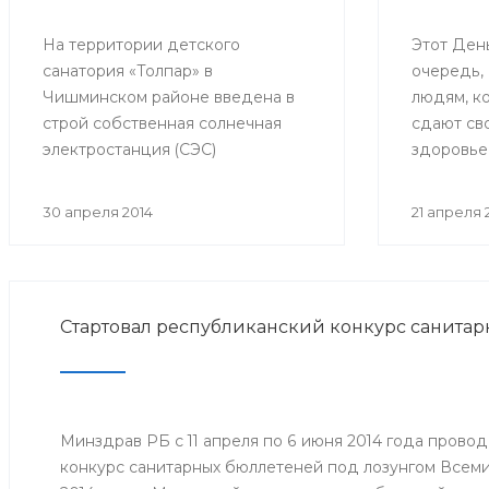
На территории детского
Этот Ден
санатория «Толпар» в
очередь,
Чишминском районе введена в
людям, к
строй собственная солнечная
сдают сво
электростанция (СЭС)
здоровье
мощностью 3 кВт. 24 кремниевых
Но так же
солнечных модуля расположили
обеспечи
30 апреля 2014
21 апреля 
на крыше трёхэтажного здания
важнейше
школы.
Службы к
Стартовал республиканский конкурс санита
Минздрав РБ с 11 апреля по 6 июня 2014 года прово
конкурс санитарных бюллетеней под лозунгом Всем