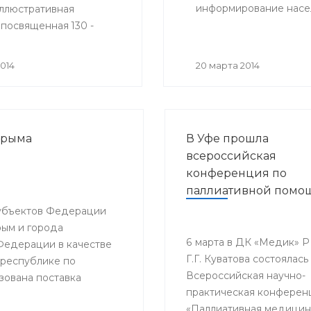
информирование насел
ллюстративная
 посвященная 130 -
юбилею Александры
вой (1884-1958гг.) -
014
20 марта 2014
 инфекциониста, чл.-
Н СССР, профессора,
ного деятеля науки
Крыма
В Уфе прошла
всероссийская
конференция по
паллиативной помо
субъектов Федерации
рым и города
6 марта в ДК «Медик» Р
 Федерации в качестве
Г.Г. Куватова состоялась 
 республике по
Всероссийская научно-
зована поставка
практическая конферен
нной необходимости.
«Паллиативная медицин