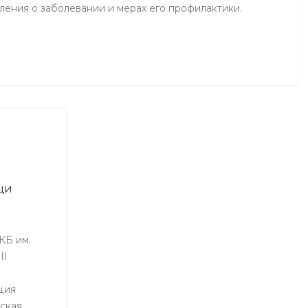
ения о заболевании и мерах его профилактики.
щи
КБ им.
II
ция
ская