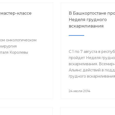
 мастер-классе
В Башкортостане пр
Неделя грудного
вскармливания
ском онкологическом
хирургия
С 1 по 7 августа в респу
италя Королевы
пройдет Неделя грудно
вскармливания. Всемир
Альянс действий в под
грудного вскармливания
тему 22-ой акции «Груд
вскармливание - победн
24 июля 2014
для жизни!», поскольку 
является годом чемпион
по футболу.