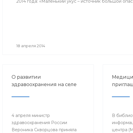
2014 года: «Маленький укус – источник большой опас
18 апреля 2014
О развитии
Медици
здравоохранения на селе
приглаш
4 апреля министр
В библио
здравоохранения России
информац
Вероника Скворцова приняла
центра (