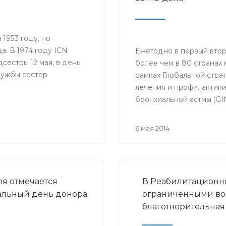
1953 году, но
а. В 1974 году ICN
Ежегодно в первый втор
естры 12 мая, в день
более чем в 80 странах 
лужбы сестёр
рамках Глобальной стра
лечения и профилактик
бронхиальной астмы (GI
проводится Междунар
астма-день (World Asth
6 мая 2014
ля отмечается
В Реабилитационно
льный день донора
ограниченными во
благотворительная