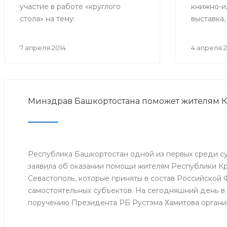
участие в работе «круглого
книжно-и
стола» на тему:
выставка,
«Здравоохранение на селе»,
летнему 
который проходит в Волгограде
Доброхото
7 апреля 2014
4 апреля 2
в рамках Съезда депутатов
педиатра,
сельских поселений.
корр. АМ
заслужен
РСФСР.
Минздрав Башкортостана поможет жителям 
Республика Башкортостан одной из первых среди 
заявила об оказании помощи жителям Республики К
Севастополь, которые приняты в состав Российской
самостоятельных субъектов. На сегодняшний день в
поручению Президента РБ Рустэма Хамитова органи
продовольствия, товаров и предметов первой жизне