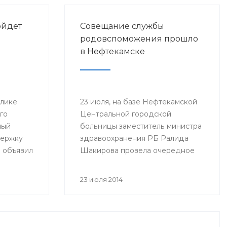
ойдет
Совещание службы
родовспоможения прошло
в Нефтекамске
блике
23 июля, на базе Нефтекамской
го
Центральной городской
ный
больницы заместитель министра
держку
здравоохранения РБ Ралида
 объявил
Шакирова провела очередное
ное
выездное совещание по итогам
ый гол
работы службы охраны здоровья
23 июля 2014
2014 год
матери и ребенка за 6 месяцев
ата мира
2014 года с медицинскими
организациями, курируемыми
отделом Минздрава РБ в