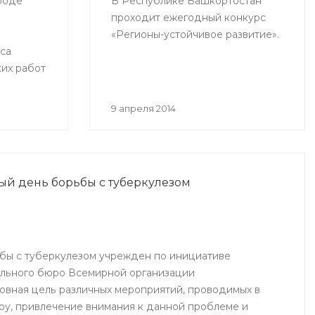
ороде
В Республике Башкортостан
проходит ежегодный конкурс
«Регионы-устойчивое развитие».
са
их работ
ов,
тельных
9 апреля 2014
лема
 ее
ный день борьбы с туберкулезом
бы с туберкулезом учрежден по инициативе
ального бюро Всемирной организации
овная цель различных мероприятий, проводимых в
иру, привлечение внимания к данной проблеме и