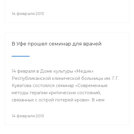
проводится с 2003 года в 38 странах мира под
патронатом Международного общества детских
14 февраля 2013
онкологов и по инициативе Международной
конфедерации организаций родителей детей,
больных раком.
В Уфе прошел семинар для врачей
14 февраля в Доме культуры «Медик»
Республиканской клинической больницы им. Г.Г.
Куватова состоялся семинар «Современные
методы терапии критических состояний,
связанных с острой потерей крови». В нем
приняли участие заместители главных врачей по
лечебной работе, акушеры-гинекологи, хирурги,
14 февраля 2013
трансфузиологи, анестезиологи-реаниматологи,
врачи палат интенсивной терапии.