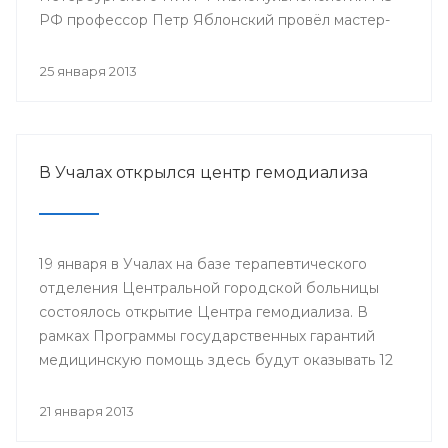
РФ профессор Петр Яблонский провёл мастер-
классы по торакальной хирургии «Хирургические
доступы в торакальной хирургии». С новыми
25 января 2013
высокотехнологичными операциями смогли
ознакомиться врачи РКБ им. Г.Г. Куватова и
Клиники БГМУ, курсанты ИПО, клинические
ординаторы, интерны и студенты старших
В Учалах открылся центр гемодиализа
курсов БГМУ.
19 января в Учалах на базе терапевтического
отделения Центральной городской больницы
состоялось открытие Центра гемодиализа. В
рамках Программы государственных гарантий
медицинскую помощь здесь будут оказывать 12
больным с хронической почечной
недостаточностью.
21 января 2013