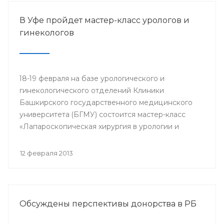
В Уфе пройдет мастер-класс урологов и
гинекологов
18-19 февраля на базе урологического и
гинекологического отделений Клиники
Башкирского государственного медицинского
университета (БГМУ) состоится мастер-класс
«Лапароскопическая хирургия в урологии и
гинекологии». Для участия в нем приглашаются
врачи урологи, хирурги, онкологи республики, а
12 февраля 2013
также интерны, клинические ординаторы,
курсанты ИПО БГМУ.
Обсуждены перспективы донорства в РБ