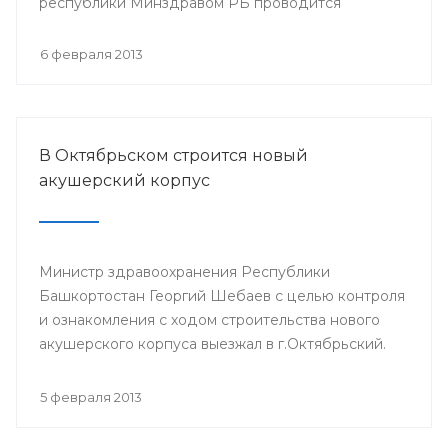
республики Минздравом РБ проводится
республиканская научно-практическая
конференция «Перспективы донорства и
6 февраля 2013
трансплантации органов в Республике
Башкортостан».
В Октябрьском строится новый
акушерский корпус
Министр здравоохранения Республики
Башкортостан Георгий Шебаев с целью контроля
и ознакомления с ходом строительства нового
акушерского корпуса выезжал в г.Октябрьский.
5 февраля 2013