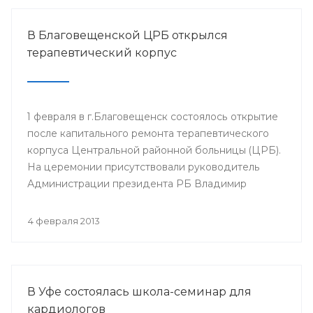
В Благовещенской ЦРБ открылся
терапевтический корпус
1 февраля в г.Благовещенск состоялось открытие
после капитального ремонта терапевтического
корпуса Центральной районной больницы (ЦРБ).
На церемонии присутствовали руководитель
Администрации президента РБ Владимир
Балабанов, министр здравоохранения РБ Георгий
Шебаев, глава администрации МР
4 февраля 2013
Благовещенский район Фарит Фазылов и другие.
В Уфе состоялась школа-семинар для
кардиологов