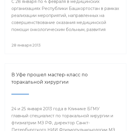
С 28 января по 4 февраля в медицинских
организациях Республики Башкортостан в рамках
реализации мероприятий, направленных на
совершенствование оказания медицинской
помощи онкологическим больным, развития
профилактического направления, а также
поддержки инициативы «Международного союза
28 января 2013
по борьбе с онкологическими заболеваниями»
будут проведены мероприятия, посвященные
Всемирному дню борьбы против рака.
В Уфе прошел мастер-класс по
торакальной хирургии
24 и 25 января 2013 года в Клинике БГМУ
главный специалист по торакальной хирургии и
фтизиатрии МЗ РФ, директор Санкт-
Петербургского НИИ Фтизиопульмонологии МЗ