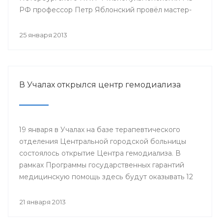
РФ профессор Петр Яблонский провёл мастер-
классы по торакальной хирургии «Хирургические
доступы в торакальной хирургии». С новыми
25 января 2013
высокотехнологичными операциями смогли
ознакомиться врачи РКБ им. Г.Г. Куватова и
Клиники БГМУ, курсанты ИПО, клинические
ординаторы, интерны и студенты старших
В Учалах открылся центр гемодиализа
курсов БГМУ.
19 января в Учалах на базе терапевтического
отделения Центральной городской больницы
состоялось открытие Центра гемодиализа. В
рамках Программы государственных гарантий
медицинскую помощь здесь будут оказывать 12
больным с хронической почечной
недостаточностью.
21 января 2013