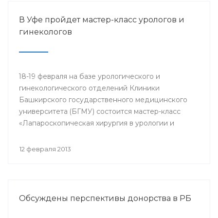
В Уфе пройдет мастер-класс урологов и
гинекологов
18-19 февраля на базе урологического и
гинекологического отделений Клиники
Башкирского государственного медицинского
университета (БГМУ) состоится мастер-класс
«Лапароскопическая хирургия в урологии и
гинекологии». Для участия в нем приглашаются
врачи урологи, хирурги, онкологи республики, а
12 февраля 2013
также интерны, клинические ординаторы,
курсанты ИПО БГМУ.
Обсуждены перспективы донорства в РБ