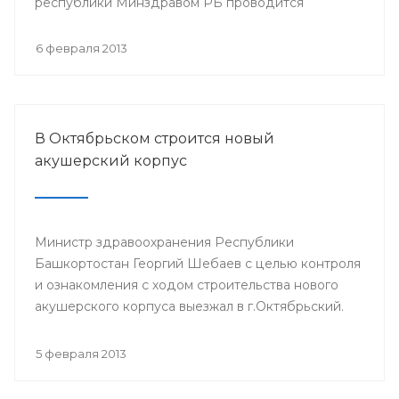
республики Минздравом РБ проводится
республиканская научно-практическая
конференция «Перспективы донорства и
6 февраля 2013
трансплантации органов в Республике
Башкортостан».
В Октябрьском строится новый
акушерский корпус
Министр здравоохранения Республики
Башкортостан Георгий Шебаев с целью контроля
и ознакомления с ходом строительства нового
акушерского корпуса выезжал в г.Октябрьский.
5 февраля 2013