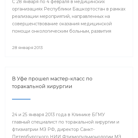
С 28 января по 4 февраля в медицинских
организациях Республики Башкортостан в рамках
реализации мероприятий, направленных на
совершенствование оказания медицинской
помощи онкологическим больным, развития
профилактического направления, а также
поддержки инициативы «Международного союза
28 января 2013
по борьбе с онкологическими заболеваниями»
будут проведены мероприятия, посвященные
Всемирному дню борьбы против рака.
В Уфе прошел мастер-класс по
торакальной хирургии
24 и 25 января 2013 года в Клинике БГМУ
главный специалист по торакальной хирургии и
фтизиатрии МЗ РФ, директор Санкт-
Петербургского НИИ Фтизиопульмонологии МЗ