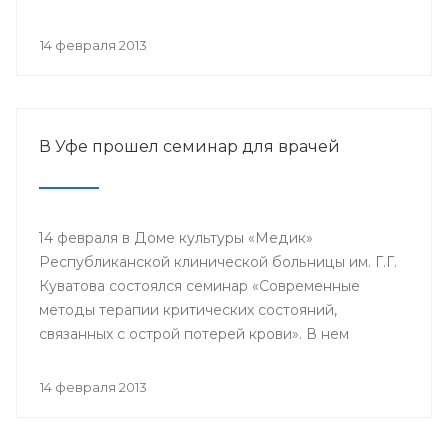
проводится с 2003 года в 38 странах мира под
патронатом Международного общества детских
14 февраля 2013
онкологов и по инициативе Международной
конфедерации организаций родителей детей,
больных раком.
В Уфе прошел семинар для врачей
14 февраля в Доме культуры «Медик»
Республиканской клинической больницы им. Г.Г.
Куватова состоялся семинар «Современные
методы терапии критических состояний,
связанных с острой потерей крови». В нем
приняли участие заместители главных врачей по
лечебной работе, акушеры-гинекологи, хирурги,
14 февраля 2013
трансфузиологи, анестезиологи-реаниматологи,
врачи палат интенсивной терапии.