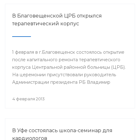
В Благовещенской ЦРБ открылся
терапевтический корпус
1 февраля в г.Благовещенск состоялось открытие
после капитального ремонта терапевтического
корпуса Центральной районной больницы (ЦРБ).
На церемонии присутствовали руководитель
Администрации президента РБ Владимир
Балабанов, министр здравоохранения РБ Георгий
Шебаев, глава администрации МР
4 февраля 2013
Благовещенский район Фарит Фазылов и другие.
В Уфе состоялась школа-семинар для
кардиологов